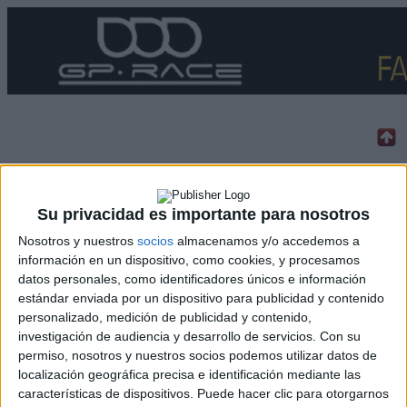
Rallyes
Su privacidad es importante para nosotros
WRC
S-CER
Nosotros y nuestros
socios
almacenamos y/o accedemos a
ERC
información en un dispositivo, como cookies, y procesamos
CERA
datos personales, como identificadores únicos e información
CERT
estándar enviada por un dispositivo para publicidad y contenido
Internacionales
personalizado, medición de publicidad y contenido,
Campeonatos Autonómicos
investigación de audiencia y desarrollo de servicios.
Con su
Históricos
permiso, nosotros y nuestros socios podemos utilizar datos de
Dakar
localización geográfica precisa e identificación mediante las
RallyCross
características de dispositivos. Puede hacer clic para otorgarnos