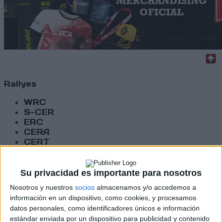
Rallyes
WRC
S-CER
ERC
CERA
CERT
Internacionales
Campeonatos Autonómicos
Históricos
Su privacidad es importante para nosotros
Dakar
Nosotros y nuestros
socios
almacenamos y/o accedemos a
RallyCross
información en un dispositivo, como cookies, y procesamos
datos personales, como identificadores únicos e información
Circuitos
estándar enviada por un dispositivo para publicidad y contenido