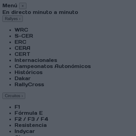
Menú
×
En directo minuto a minuto
Rallyes
›
WRC
S-CER
ERC
CERA
CERT
Internacionales
Campeonatos Autonómicos
Históricos
Dakar
RallyCross
Circuitos
›
F1
Fórmula E
F2 / F3 / F4
Resistencia
Indycar