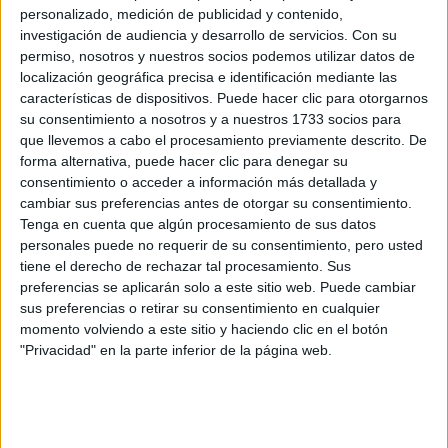
personalizado, medición de publicidad y contenido,
F1
investigación de audiencia y desarrollo de servicios.
Con su
Fórmula E
F2 / F3 / F4
permiso, nosotros y nuestros socios podemos utilizar datos de
Resistencia
localización geográfica precisa e identificación mediante las
Indycar
características de dispositivos. Puede hacer clic para otorgarnos
Otros
su consentimiento a nosotros y a nuestros 1733 socios para
que llevemos a cabo el procesamiento previamente descrito. De
Producto
forma alternativa, puede hacer clic para denegar su
consentimiento o acceder a información más detallada y
Producto
cambiar sus preferencias antes de otorgar su consentimiento.
Tenga en cuenta que algún procesamiento de sus datos
Web pensada para poder ofrecer diferentes
personales puede no requerir de su consentimiento, pero usted
productos propios y ajenos para que los
tiene el derecho de rechazar tal procesamiento. Sus
aficionados los puedan adquirir
preferencias se aplicarán solo a este sitio web. Puede cambiar
sus preferencias o retirar su consentimiento en cualquier
Divulgación
momento volviendo a este sitio y haciendo clic en el botón
"Privacidad" en la parte inferior de la página web.
Dossier
Webs
Comunicados
Fotografía
Vídeos (on boards)