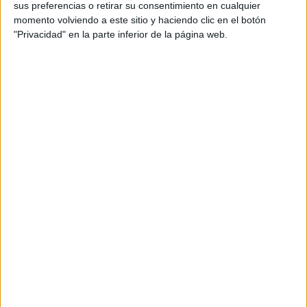
Históricos
sus preferencias o retirar su consentimiento en cualquier
Dakar
momento volviendo a este sitio y haciendo clic en el botón
RallyCross
"Privacidad" en la parte inferior de la página web.
Circuitos
F1
Fórmula E
F2 / F3 / F4
Resistencia
Indycar
Otros
Producto
Producto
Web pensada para poder ofrecer diferentes
productos propios y ajenos para que los
aficionados los puedan adquirir
Divulgación