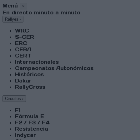
Menú
×
En directo minuto a minuto
Rallyes
›
WRC
S-CER
ERC
CERA
CERT
Internacionales
Campeonatos Autonómicos
Históricos
Dakar
RallyCross
Circuitos
›
F1
Fórmula E
F2 / F3 / F4
Resistencia
Indycar