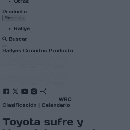
Otros
Producto
Simracing
›
Rallye
Buscar
Abrir menú
Rallyes
Circuitos
Producto
WRC
Clasificación
|
Calendario
Toyota sufre y