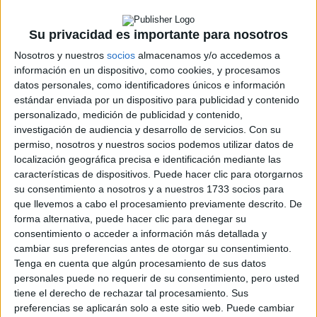
Cargando
Su privacidad es importante para nosotros
nueva noticia
Nosotros y nuestros
socios
almacenamos y/o accedemos a
No hay más noticias en esta categoría.
información en un dispositivo, como cookies, y procesamos
datos personales, como identificadores únicos e información
estándar enviada por un dispositivo para publicidad y contenido
personalizado, medición de publicidad y contenido,
investigación de audiencia y desarrollo de servicios.
Con su
permiso, nosotros y nuestros socios podemos utilizar datos de
localización geográfica precisa e identificación mediante las
características de dispositivos. Puede hacer clic para otorgarnos
su consentimiento a nosotros y a nuestros 1733 socios para
Rallyes
que llevemos a cabo el procesamiento previamente descrito. De
WRC
forma alternativa, puede hacer clic para denegar su
S-CER
consentimiento o acceder a información más detallada y
ERC
cambiar sus preferencias antes de otorgar su consentimiento.
CERA
Tenga en cuenta que algún procesamiento de sus datos
CERT
personales puede no requerir de su consentimiento, pero usted
Internacionales
tiene el derecho de rechazar tal procesamiento. Sus
Campeonatos Autonómicos
preferencias se aplicarán solo a este sitio web. Puede cambiar