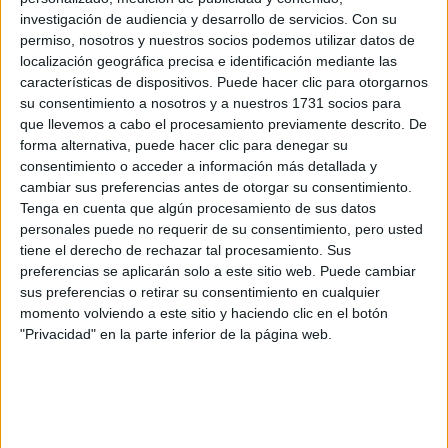
Fórmula E
investigación de audiencia y desarrollo de servicios.
Con su
F2 / F3 / F4
permiso, nosotros y nuestros socios podemos utilizar datos de
Resistencia
localización geográfica precisa e identificación mediante las
Indycar
características de dispositivos. Puede hacer clic para otorgarnos
Otros
su consentimiento a nosotros y a nuestros 1731 socios para
que llevemos a cabo el procesamiento previamente descrito. De
Producto
forma alternativa, puede hacer clic para denegar su
consentimiento o acceder a información más detallada y
Producto
cambiar sus preferencias antes de otorgar su consentimiento.
Tenga en cuenta que algún procesamiento de sus datos
Web pensada para poder ofrecer diferentes
productos propios y ajenos para que los
personales puede no requerir de su consentimiento, pero usted
aficionados los puedan adquirir
tiene el derecho de rechazar tal procesamiento. Sus
preferencias se aplicarán solo a este sitio web. Puede cambiar
Divulgación
sus preferencias o retirar su consentimiento en cualquier
momento volviendo a este sitio y haciendo clic en el botón
Dossier
"Privacidad" en la parte inferior de la página web.
Webs
Comunicados
Fotografía
Vídeos (on boards)
Redes Sociales