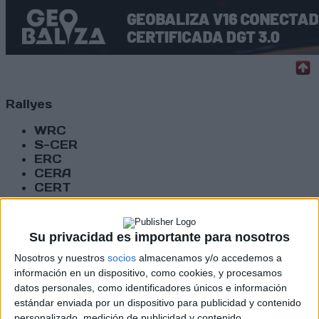
Rallyes
WRC
S-CER
ERC
CERA
CERT
Internacionales
Campeonatos Autonómicos
Históricos
Su privacidad es importante para nosotros
Dakar
RallyCross
Nosotros y nuestros
socios
almacenamos y/o accedemos a
información en un dispositivo, como cookies, y procesamos
datos personales, como identificadores únicos e información
Circuitos
estándar enviada por un dispositivo para publicidad y contenido
F1
personalizado, medición de publicidad y contenido,