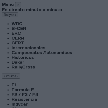
Menú
×
En directo minuto a minuto
Rallyes
›
WRC
S-CER
ERC
CERA
CERT
Internacionales
Campeonatos Autonómicos
Históricos
Dakar
RallyCross
Circuitos
›
F1
Fórmula E
F2 / F3 / F4
Resistencia
Indycar