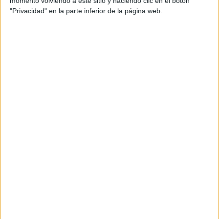
RallyCross
momento volviendo a este sitio y haciendo clic en el botón
"Privacidad" en la parte inferior de la página web.
Circuitos
F1
Fórmula E
F2 / F3 / F4
Resistencia
Indycar
Otros
Producto
Producto
Web pensada para poder ofrecer diferentes
productos propios y ajenos para que los
aficionados los puedan adquirir
Divulgación
Dossier
Webs