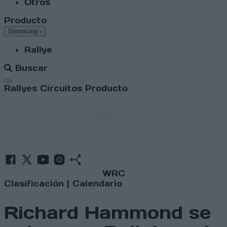
Otros
Producto
Simracing
›
Rallye
Buscar
Abrir menú
Rallyes
Circuitos
Producto
WRC
Clasificación
|
Calendario
Richard Hammond se