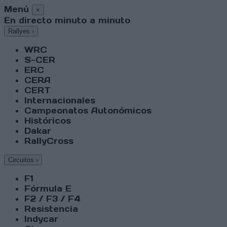
Menú
×
En directo minuto a minuto
Rallyes
›
WRC
S-CER
ERC
CERA
CERT
Internacionales
Campeonatos Autonómicos
Históricos
Dakar
RallyCross
Circuitos
›
F1
Fórmula E
F2 / F3 / F4
Resistencia
Indycar