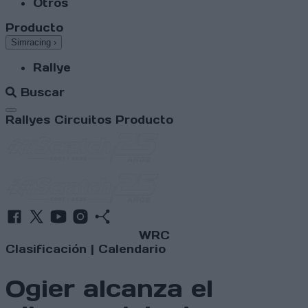
Otros
Producto
Simracing
›
Rallye
Buscar
Abrir menú
Rallyes
Circuitos
Producto
WRC
Clasificación
|
Calendario
Ogier alcanza el