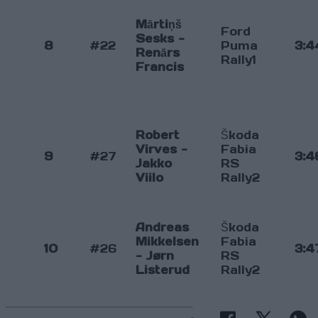
Mārtiņš
Ford
Sesks -
8
#22
Puma
3:4
Renārs
Rally1
Francis
Robert
Škoda
Virves -
Fabia
9
#27
3:4
Jakko
RS
Viilo
Rally2
Andreas
Škoda
Mikkelsen
Fabia
10
#26
3:4
- Jørn
RS
Listerud
Rally2