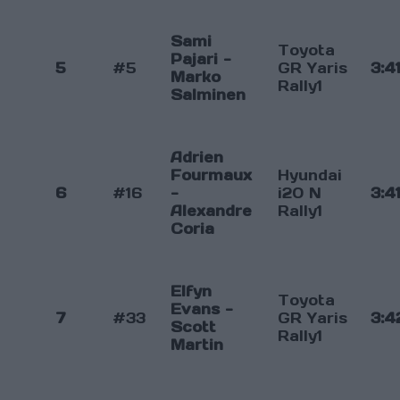
Sami
Toyota
Pajari -
5
#5
GR Yaris
3:4
Marko
Rally1
Salminen
Adrien
Fourmaux
Hyundai
6
#16
-
i20 N
3:4
Alexandre
Rally1
Coria
Elfyn
Toyota
Evans -
7
#33
GR Yaris
3:4
Scott
Rally1
Martin