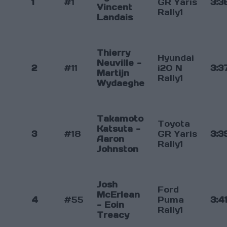
1
#1
GR Yaris
3:3
Vincent
Rally1
Landais
Thierry
Hyundai
Neuville -
2
#11
i20 N
3:3
Martijn
Rally1
Wydaeghe
Takamoto
Toyota
Katsuta -
3
#18
GR Yaris
3:3
Aaron
Rally1
Johnston
Josh
Ford
McErlean
4
#55
Puma
3:4
- Eoin
Rally1
Treacy