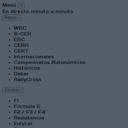
Menú
×
En directo minuto a minuto
Rallyes
›
WRC
S-CER
ERC
CERA
CERT
Internacionales
Campeonatos Autonómicos
Históricos
Dakar
RallyCross
Circuitos
›
F1
Fórmula E
F2 / F3 / F4
Resistencia
Indycar