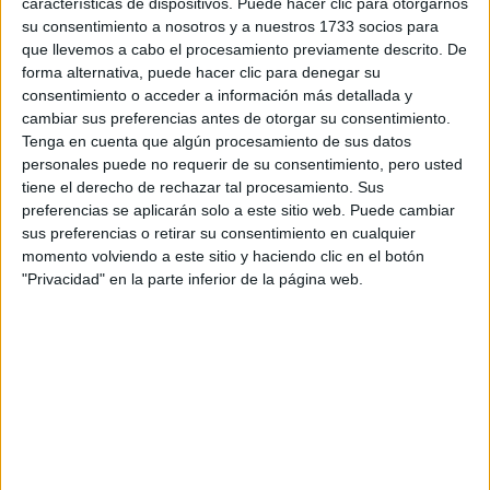
características de dispositivos. Puede hacer clic para otorgarnos
Toyota Gazoo Racing (a partir de este 2026
su consentimiento a nosotros y a nuestros 1733 socios para
Gazoo Racing) aplastó a todos en asfalto
, y en
que llevemos a cabo el procesamiento previamente descrito. De
particular Kalle Rovanperä lo hizo por encima
forma alternativa, puede hacer clic para denegar su
de sus compañeros de equipo. Ahora bien,
consentimiento o acceder a información más detallada y
Rovanperä ya ha tomado un rumbo diferente
en monoplazas.
cambiar sus preferencias antes de otorgar su consentimiento.
Tenga en cuenta que algún procesamiento de sus datos
personales puede no requerir de su consentimiento, pero usted
Cargando
tiene el derecho de rechazar tal procesamiento. Sus
nueva noticia
preferencias se aplicarán solo a este sitio web. Puede cambiar
sus preferencias o retirar su consentimiento en cualquier
No hay más noticias en esta categoría.
momento volviendo a este sitio y haciendo clic en el botón
"Privacidad" en la parte inferior de la página web.
Rallyes