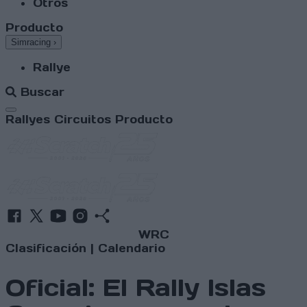
Otros
Producto
Simracing
›
Rallye
Buscar
Abrir menú
Rallyes
Circuitos
Producto
WRC
Clasificación
|
Calendario
Oficial: El Rally Islas