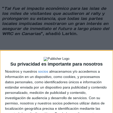
“
Tal fue el impacto económico para las islas de
los miles de visitantes que acudieron al rally y
prolongaron su estancia, que todas las partes
locales implicadas mostraron un gran interés en
asegurar de inmediato el futuro a largo plazo del
WRC en Canarias
”, añadió Larkin.
La afición española tendrá el aliciente extra de
ver en vivo y en directo el
retorno de Dani
Sordo al WRC con Hyundai Motorsport
. El
Su privacidad es importante para nosotros
equipo ya ha confirmado que Sordo volverá en
Nosotros y nuestros
socios
almacenamos y/o accedemos a
la quinta prueba del año, mientras que en las
cuatro rondas anteriores veremos en el tercer
información en un dispositivo, como cookies, y procesamos
Hyundai i20 N Rally1 turnarse a Hayden Paddon
datos personales, como identificadores únicos e información
y Esapekka Lappi, ambos retornando al equipo.
estándar enviada por un dispositivo para publicidad y contenido
personalizado, medición de publicidad y contenido,
investigación de audiencia y desarrollo de servicios.
Con su
permiso, nosotros y nuestros socios podemos utilizar datos de
Eso sí, tienen un duro trabajo por delante
localización geográfica precisa e identificación mediante las
después de lo ocurrido en 2025. Y es que