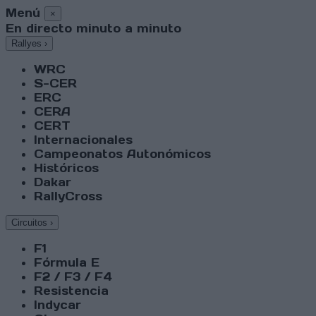
Menú
×
En directo minuto a minuto
Rallyes
›
WRC
S-CER
ERC
CERA
CERT
Internacionales
Campeonatos Autonómicos
Históricos
Dakar
RallyCross
Circuitos
›
F1
Fórmula E
F2 / F3 / F4
Resistencia
Indycar