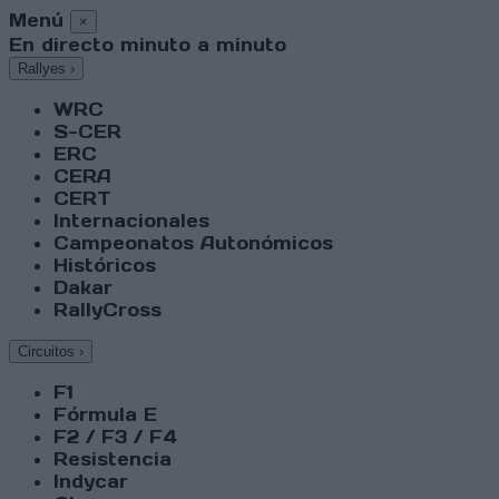
Menú
×
En directo minuto a minuto
Rallyes
›
WRC
S-CER
ERC
CERA
CERT
Internacionales
Campeonatos Autonómicos
Históricos
Dakar
RallyCross
Circuitos
›
F1
Fórmula E
F2 / F3 / F4
Resistencia
Indycar