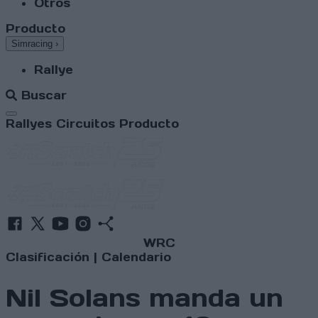
Otros
Producto
Simracing
›
Rallye
Buscar
Abrir menú
Rallyes
Circuitos
Producto
WRC
Clasificación
|
Calendario
Nil Solans manda un