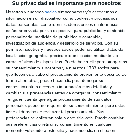
Su privacidad es importante para nosotros
Nosotros y nuestros
socios
almacenamos y/o accedemos a
Rallyes
información en un dispositivo, como cookies, y procesamos
WRC
datos personales, como identificadores únicos e información
S-CER
estándar enviada por un dispositivo para publicidad y contenido
ERC
personalizado, medición de publicidad y contenido,
CERA
investigación de audiencia y desarrollo de servicios.
Con su
CERT
permiso, nosotros y nuestros socios podemos utilizar datos de
Internacionales
localización geográfica precisa e identificación mediante las
Campeonatos Autonómicos
características de dispositivos. Puede hacer clic para otorgarnos
Históricos
su consentimiento a nosotros y a nuestros 1733 socios para
Dakar
que llevemos a cabo el procesamiento previamente descrito. De
RallyCross
forma alternativa, puede hacer clic para denegar su
consentimiento o acceder a información más detallada y
Circuitos
cambiar sus preferencias antes de otorgar su consentimiento.
Tenga en cuenta que algún procesamiento de sus datos
F1
personales puede no requerir de su consentimiento, pero usted
Fórmula E
tiene el derecho de rechazar tal procesamiento. Sus
F2 / F3 / F4
preferencias se aplicarán solo a este sitio web. Puede cambiar
Resistencia
sus preferencias o retirar su consentimiento en cualquier
Indycar
momento volviendo a este sitio y haciendo clic en el botón
Otros