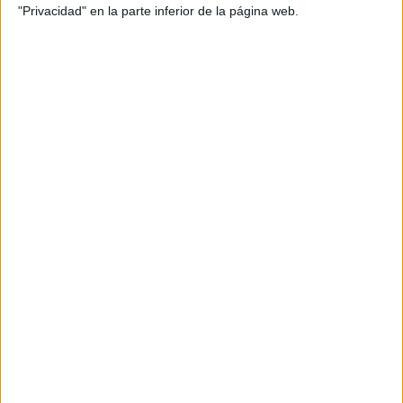
"Privacidad" en la parte inferior de la página web.
Producto
Producto
Web pensada para poder ofrecer diferentes
productos propios y ajenos para que los
aficionados los puedan adquirir
Divulgación
Dossier
Webs
Comunicados
Fotografía
Vídeos (on boards)
Redes Sociales
2026 Revista Scratch |
Contacto
|
Aviso legal
y política de privacidad