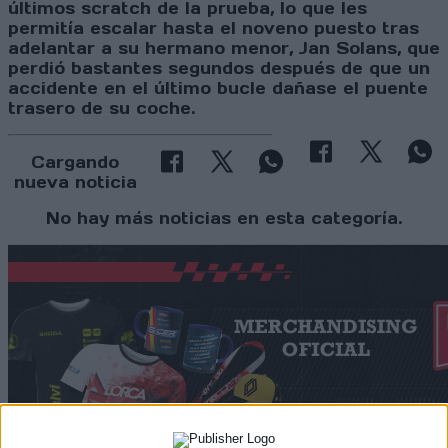
últimos scratch de la prueba, lo que les
permitía escalar hasta el noveno puesto tras
adelantar a su hermano menor, Jan Solans, que
perdió bastantes segundos después de que un
accidente en el último bucle dañase el puente
trasero de su coche.
Cargando
nueva noticia
No hay más noticias en esta categoría.