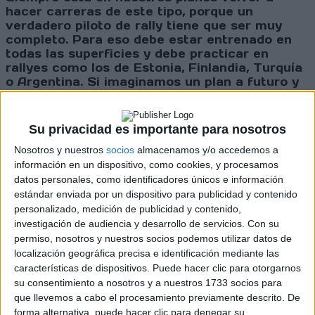
hacer carreras de este tipo, porque un
verdadero piloto de rally tiene que ser muy
completo. Para eso debe estar entrenado en
todas las superficies y debe practicar en
rallyes como los de Estonia, Finlandia, Turquía
o Argentina. Si imaginamos un plan a futuro y
eventualmente somos apoyados por un
fabricante, pero esa marca te lleva a disputar
toda una temporada completa, entonces hay
Su privacidad es importante para nosotros
que estar preparado en todas las superficies,
Nosotros y nuestros
socios
almacenamos y/o accedemos a
inclusive el asfalto.
información en un dispositivo, como cookies, y procesamos
datos personales, como identificadores únicos e información
estándar enviada por un dispositivo para publicidad y contenido
- L.M: Estamos ante el Rally de Turquía, un
personalizado, medición de publicidad y contenido,
evento que “Marquito” ya conoce del año
investigación de audiencia y desarrollo de servicios.
Con su
pasado, lo cual puede ser muy provechoso
permiso, nosotros y nuestros socios podemos utilizar datos de
para ustedes si tenemos en cuenta que Jari
localización geográfica precisa e identificación mediante las
Huttunen no disputará este evento -
M.D.O: Si.
características de dispositivos. Puede hacer clic para otorgarnos
Por suerte, ya tenemos toda la hoja de ruta del
su consentimiento a nosotros y a nuestros 1733 socios para
año pasado y solo tendremos que hacerle un
que llevemos a cabo el procesamiento previamente descrito. De
mínimo chequeo. Además, es un tipo de
forma alternativa, puede hacer clic para denegar su