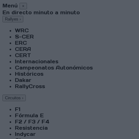
Menú
×
En directo minuto a minuto
Rallyes
›
WRC
S-CER
ERC
CERA
CERT
Internacionales
Campeonatos Autonómicos
Históricos
Dakar
RallyCross
Circuitos
›
F1
Fórmula E
F2 / F3 / F4
Resistencia
Indycar