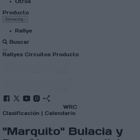
Otros
Producto
Simracing
›
Rallye
Buscar
Abrir menú
Rallyes
Circuitos
Producto
WRC
Clasificación
|
Calendario
"Marquito" Bulacia y