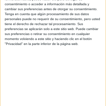
carrera que a “Marquito” le gusta mucho. De
consentimiento o acceder a información más detallada y
todas formas, tendremos que ser muy
cambiar sus preferencias antes de otorgar su consentimiento.
inteligentes y llevarnos buenos puntos para
sacar una diferencia sobre Huttunen. Luego,
Tenga en cuenta que algún procesamiento de sus datos
también correremos en Cerdeña, que es otro
personales puede no requerir de su consentimiento, pero usted
rally que “Marquito” disfruta mucho y en el que
tiene el derecho de rechazar tal procesamiento. Sus
tuvo buenos resultados anteriormente.
preferencias se aplicarán solo a este sitio web. Puede cambiar
Entonces, tenemos por delante dos carreras
sus preferencias o retirar su consentimiento en cualquier
que tendremos que aprovechar muy bien para
momento volviendo a este sitio y haciendo clic en el botón
usarlas a favor nuestro.
"Privacidad" en la parte inferior de la página web.
- L.M: Por último, las condiciones de Turquía
abarcarán caminos muy deteriorados, muchas
piedras, polvo en suspensión y un altísimo
desgaste de neumáticos, incluso para los
compuestos duros ¿Qué enfoque han
planificado para el evento? -
M.D.O: Según lo
que me comentó “Marquito”, hay lugares en los
que se puede presionar al 100% y otras zonas
en las que habrá que tener cuidado. Por lo que
tendremos que saber distinguir muy bien unos