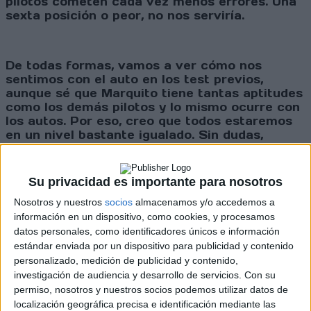
pilotos cometen cada vez menos errores. Una
sexta posición o peor, no nos serviría.
De todas formas, vamos a ver cómo nos
sentimos con el auto en los test previos,
aunque sé que Marquito tiene tantas aptitudes
como los demás pilotos y lo mismo ocurre con
los autos. Por eso, creo que todos estaremos
en un nivel bastante igualado. Sin dudas,
saldremos al ataque desde el inicio y luego
veremos dónde estamos parados. Pero el
enfoque será tratar de defender el liderazgo
Su privacidad es importante para nosotros
en el campeonato y luego seguir trabajando
Nosotros y nuestros
socios
almacenamos y/o accedemos a
para ganar el título.
información en un dispositivo, como cookies, y procesamos
datos personales, como identificadores únicos e información
estándar enviada por un dispositivo para publicidad y contenido
- L.M: Anteriormente, has revelado que tu
personalizado, medición de publicidad y contenido,
acuerdo con Marquito incluye solamente
investigación de audiencia y desarrollo de servicios.
Con su
Estonia. Al margen del resultado que obtengan
permiso, nosotros y nuestros socios podemos utilizar datos de
¿crees que existe la posibilidad para que
localización geográfica precisa e identificación mediante las
realicen más competencias juntos?
- M.D.O: