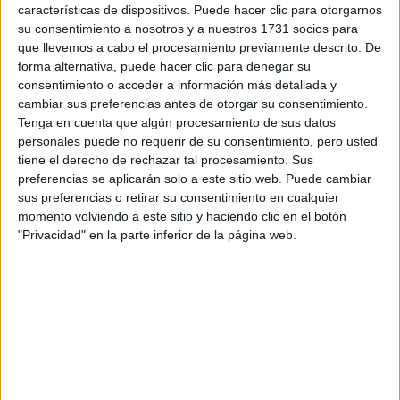
características de dispositivos. Puede hacer clic para otorgarnos
Por ahora, lo único que hemos acordado con
su consentimiento a nosotros y a nuestros 1731 socios para
Marquito abarca Estonia y Turquía, porque son
que llevemos a cabo el procesamiento previamente descrito. De
eventos que estarán muy próximos en el
forma alternativa, puede hacer clic para denegar su
calendario. Después de esos dos rallyes,
consentimiento o acceder a información más detallada y
dependerá de cómo siga la relación entre
cambiar sus preferencias antes de otorgar su consentimiento.
nosotros y de ver si yo puedo estar a la altura
de este desafío.
Tenga en cuenta que algún procesamiento de sus datos
personales puede no requerir de su consentimiento, pero usted
tiene el derecho de rechazar tal procesamiento. Sus
preferencias se aplicarán solo a este sitio web. Puede cambiar
Desempeñarse al nivel de un co-piloto del
sus preferencias o retirar su consentimiento en cualquier
Mundial de Rally no es algo sencillo, aunque
momento volviendo a este sitio y haciendo clic en el botón
estoy disfrutando de este momento y de esta
"Privacidad" en la parte inferior de la página web.
oportunidad que se me ha presentado. Me
gusta lo que hago y he deseado estar aquí
desde que era pequeño. Por eso, este desafío
no me resulta complicado. Al contrario, trabajo
día a día para estar a la altura de la exigencia.
Cargando
nueva noticia