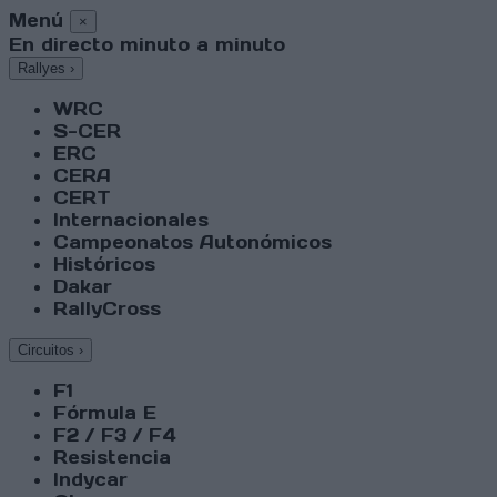
Menú
×
En directo minuto a minuto
Rallyes
›
WRC
S-CER
ERC
CERA
CERT
Internacionales
Campeonatos Autonómicos
Históricos
Dakar
RallyCross
Circuitos
›
F1
Fórmula E
F2 / F3 / F4
Resistencia
Indycar