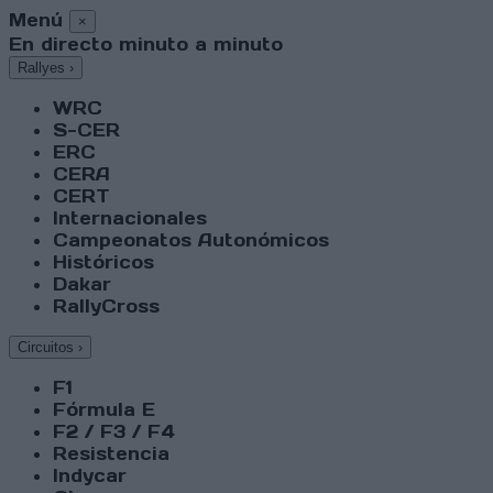
Menú
×
En directo minuto a minuto
Rallyes
›
WRC
S-CER
ERC
CERA
CERT
Internacionales
Campeonatos Autonómicos
Históricos
Dakar
RallyCross
Circuitos
›
F1
Fórmula E
F2 / F3 / F4
Resistencia
Indycar