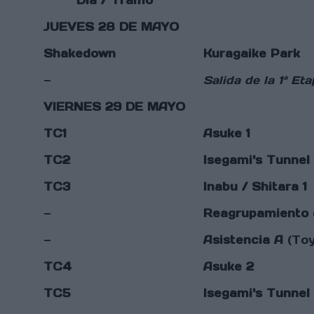
Día / Tramo
JUEVES 28 DE MAYO
Shakedown
Kuragaike Park
—
Salida de la 1ª Et
VIERNES 29 DE MAYO
TC1
Asuke 1
TC2
Isegami's Tunnel 
TC3
Inabu / Shitara 1
—
Reagrupamiento
—
Asistencia A
(Toy
TC4
Asuke 2
TC5
Isegami's Tunnel