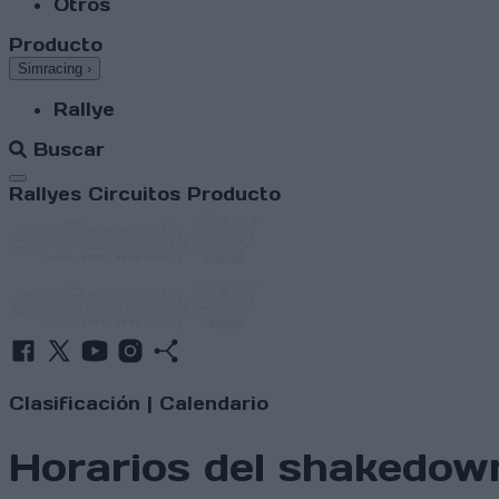
Otros
Producto
Simracing
›
Rallye
Buscar
Abrir menú
Rallyes
Circuitos
Producto
Clasificación
|
Calendario
Horarios del shakedown