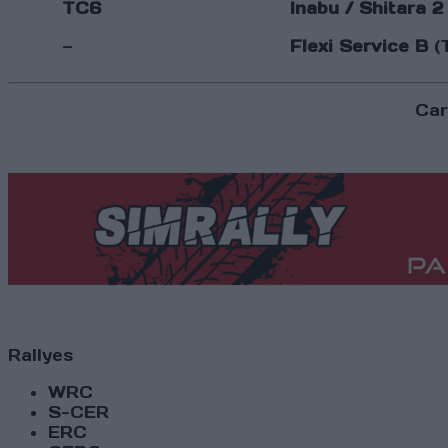
TC6
Inabu / Shitara 2
—
Flexi Service B
(T
Car
Rallyes
WRC
S-CER
ERC