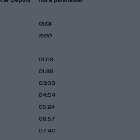
cal (Japón)
Hora peninsular
01:01
11:00
01:03
01:46
03:09
04:54
05:24
06:57
07:40