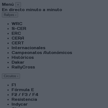
Menú
×
En directo minuto a minuto
Rallyes
›
WRC
S-CER
ERC
CERA
CERT
Internacionales
Campeonatos Autonómicos
Históricos
Dakar
RallyCross
Circuitos
›
F1
Fórmula E
F2 / F3 / F4
Resistencia
Indycar