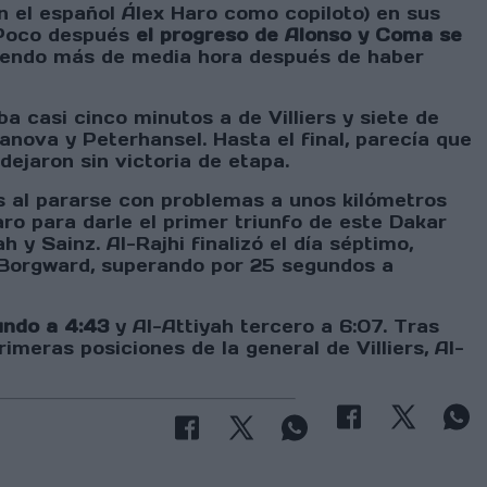
n el español Álex Haro como copiloto) en sus
. Poco después
el progreso de Alonso y Coma se
diendo más de media hora después de haber
ba casi cinco minutos a de Villiers y siete de
anova y Peterhansel. Hasta el final, parecía que
dejaron sin victoria de etapa.
s al pararse con problemas a unos kilómetros
Haro para darle el primer triunfo de este Dakar
y Sainz. Al-Rajhi finalizó el día séptimo,
 Borgward, superando por 25 segundos a
undo a 4:43
y Al-Attiyah tercero a 6:07. Tras
meras posiciones de la general de Villiers, Al-