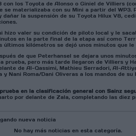
con los Toyota de Alonso o Giniel de Villiers (co
e se materializaba con su Mini a partir del WP3
y dañar la suspensión de su Toyota Hilux V8, ce
iones.
 hizo valer su condición de piloto local y le saca
inutos en la parte final de la etapa así como Terr
os últimos kilómetros se dejó unos minutos que le 
espués de que Peterhansel se dejara unos minuto
 la prueba, pero más tarde llegaron de Villiers y 
nte de Al-Qassimi, Mathieu Serradori, Al-Attiyah 
a y Nani Roma/Dani Oliveras a los mandos de su
 prueba en la clasificación general con Sainz seg
rto por delante de Zala, completando las diez pri
gando nueva noticia
No hay más noticias en esta categoría.