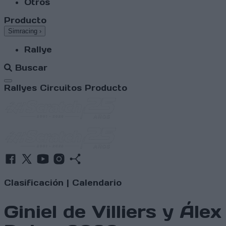
Otros
Producto
Simracing
›
Rallye
Buscar
Abrir menú
Rallyes
Circuitos
Producto
Clasificación
|
Calendario
Giniel de Villiers y Ále