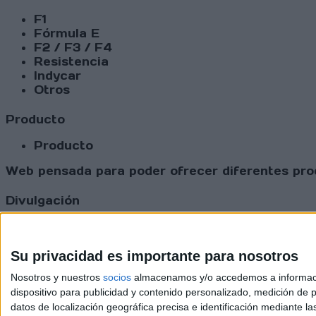
F1
Fórmula E
F2 / F3 / F4
Resistencia
Indycar
Otros
Producto
Producto
Web pensada para poder ofrecer diferentes prod
Divulgación
Dossier
Webs
Comunicados
Su privacidad es importante para nosotros
Fotografía
Nosotros y nuestros
socios
almacenamos y/o accedemos a información
Vídeos (on boards)
dispositivo para publicidad y contenido personalizado, medición de pu
Redes Sociales
datos de localización geográfica precisa e identificación mediante l