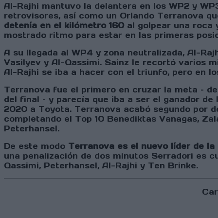
Al-Rajhi mantuvo la delantera en los WP2 y WP3 
retrovisores, así como un Orlando Terranova qu
detenía en el kilómetro 160
al golpear una roca 
mostrado ritmo para estar en las primeras posic
A su llegada al WP4 y zona neutralizada, Al-Rajhi
Vasilyev y Al-Qassimi. Sainz le recortó varios m
Al-Rajhi se iba a hacer con el triunfo, pero en l
Terranova fue el primero en cruzar la meta – d
del final – y parecía que iba a ser el ganador de
2020 a Toyota. Terranova acabó segundo por dela
completando el Top 10 Benediktas Vanagas, Zal
Peterhansel.
De este modo
Terranova es el nuevo líder de la
una penalización de dos minutos Serradori es cua
Qassimi, Peterhansel, Al-Rajhi y Ten Brinke.
Car