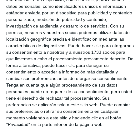
datos personales, como identificadores únicos e información
WRC
estándar enviada por un dispositivo para publicidad y contenido
S-CER
personalizado, medición de publicidad y contenido,
ERC
investigación de audiencia y desarrollo de servicios.
Con su
CERA
permiso, nosotros y nuestros socios podemos utilizar datos de
CERT
localización geográfica precisa e identificación mediante las
Internacionales
características de dispositivos. Puede hacer clic para otorgarnos
Campeonatos Autonómicos
su consentimiento a nosotros y a nuestros 1733 socios para
Históricos
que llevemos a cabo el procesamiento previamente descrito. De
Dakar
RallyCross
forma alternativa, puede hacer clic para denegar su
consentimiento o acceder a información más detallada y
Circuitos
cambiar sus preferencias antes de otorgar su consentimiento.
Tenga en cuenta que algún procesamiento de sus datos
F1
personales puede no requerir de su consentimiento, pero usted
Fórmula E
tiene el derecho de rechazar tal procesamiento. Sus
F2 / F3 / F4
preferencias se aplicarán solo a este sitio web. Puede cambiar
Resistencia
sus preferencias o retirar su consentimiento en cualquier
Indycar
momento volviendo a este sitio y haciendo clic en el botón
Otros
"Privacidad" en la parte inferior de la página web.
Producto