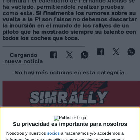
Fórmula 1 el calendario de Fernando Alonso se
ha vaciado, permitiéndole realizar pruebas
como esta.
Si finalmente los rumores sobre su
vuelta a la F1 son falsos no debemos descartar
la incursión en el mundo de los rallyes de un
piloto que ha mostrado siempre su talento con
todos los coches que toca.
Cargando
nueva noticia
No hay más noticias en esta categoría.
Su privacidad es importante para nosotros
Nosotros y nuestros
socios
almacenamos y/o accedemos a
Rallyes
información en un dispositivo, como cookies, y procesamos