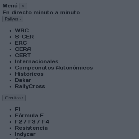
Menú
×
En directo minuto a minuto
Rallyes
›
WRC
S-CER
ERC
CERA
CERT
Internacionales
Campeonatos Autonómicos
Históricos
Dakar
RallyCross
Circuitos
›
F1
Fórmula E
F2 / F3 / F4
Resistencia
Indycar