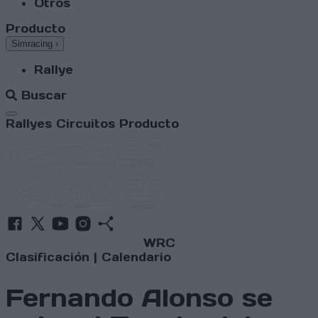
Otros
Producto
Simracing
›
Rallye
Buscar
Abrir menú
Rallyes
Circuitos
Producto
WRC
Clasificación
|
Calendario
Fernando Alonso se