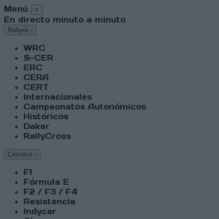
Menú
×
En directo minuto a minuto
Rallyes
›
WRC
S-CER
ERC
CERA
CERT
Internacionales
Campeonatos Autonómicos
Históricos
Dakar
RallyCross
Circuitos
›
F1
Fórmula E
F2 / F3 / F4
Resistencia
Indycar