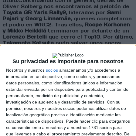
título.Continuando con la general, detrás de
Oliver Solberg nos encontramos al pelotón de
Toyota GR Yaris Rally2
, liderados por
Sami
Pajari y Georg Linnamäe
, quienes completaron
el podio en WRC2. Tras ellos,
Roope Korhonen
y Mikko Heikkilä
terminaron por delante de un
Lorenzo Bertelli
que cerró el Top10. Por último,
Takamoto Katsuta
pudo salvar unos pocos
puntos mientras que
Gregoire Munster
se fue
de vacío.
Clasificación Final Rally de Suecia:
1-
Esapekka Lappi / Janne Ferm (18+1pts)
2- Elfyn
Su privacidad es importante para nosotros
Evans / Scott Martin +29,6seg (13+7+4pts)
3-
Nosotros y nuestros
socios
almacenamos y/o accedemos a
Adrien Fourmaux / Alexandre Coria +47,9seg
información en un dispositivo, como cookies, y procesamos
(15+3pts)
4- Thierry Neuville / Martin Wydaeghe
datos personales, como identificadores únicos e información
+1:46,3 (11+5+3pts)
5- Oliver Solberg / Aaron
estándar enviada por un dispositivo para publicidad y contenido
Johnston +5:04,2 (8pts)
6- Sami Pajari / Enni
personalizado, medición de publicidad y contenido,
Mälkönen +6:23,9 (6pts)
7-
Georg Linnamäe /
investigación de audiencia y desarrollo de servicios.
Con su
James Morgan +6:26,4 (4pts)
8-
Roope
permiso, nosotros y nuestros socios podemos utilizar datos de
Korhonen / Anssi Viinikka +6:48,1 (5pts)
9-
localización geográfica precisa e identificación mediante las
Mikko Heikkilä / Kristian Temonen +7:25,7
características de dispositivos. Puede hacer clic para otorgarnos
(2pts)
10- Lorenzo Bertelli / Simone Scattollin
+7:37,7... 25- Gregoire Munster / Louis Louka
su consentimiento a nosotros y a nuestros 1731 socios para
+
23:16,1
40- Kalle Rovanperä / Jonne Halttunen
que llevemos a cabo el procesamiento previamente descrito. De