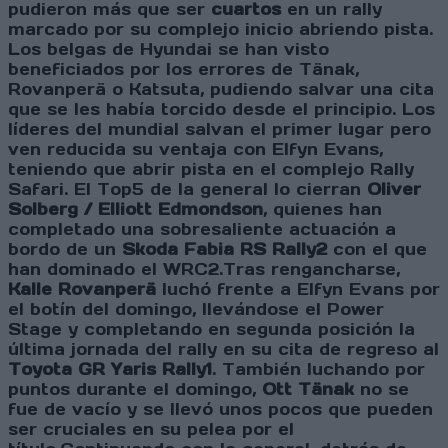
pudieron más que ser
cuartos
en un rally
marcado por su complejo inicio abriendo pista.
Los belgas de Hyundai se han visto
beneficiados por los errores de Tänak,
Rovanperä o Katsuta, pudiendo salvar una cita
que se les había torcido desde el principio. Los
líderes del mundial salvan el primer lugar pero
ven reducida su ventaja con Elfyn Evans,
teniendo que abrir pista en el complejo Rally
Safari. El Top5 de la general lo cierran
Oliver
Solberg / Elliott Edmondson
, quienes han
completado una sobresaliente actuación a
bordo de un
Skoda Fabia RS Rally2
con el que
han dominado el WRC2.Tras rengancharse,
Kalle Rovanperä
luchó frente a Elfyn Evans por
el botín del domingo, llevándose el Power
Stage y completando en segunda posición la
última jornada del rally en su cita de regreso al
Toyota GR Yaris Rally1
. También luchando por
puntos durante el domingo,
Ott Tänak
no se
fue de vacío y se llevó unos pocos que pueden
ser cruciales en su pelea por el