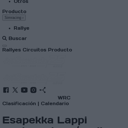
Otros
Producto
Simracing
›
Rallye
Buscar
Abrir menú
Rallyes
Circuitos
Producto
WRC
Clasificación
|
Calendario
Esapekka Lappi