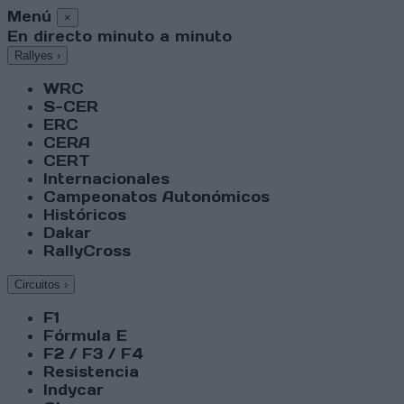
Menú
×
En directo minuto a minuto
Rallyes
›
WRC
S-CER
ERC
CERA
CERT
Internacionales
Campeonatos Autonómicos
Históricos
Dakar
RallyCross
Circuitos
›
F1
Fórmula E
F2 / F3 / F4
Resistencia
Indycar