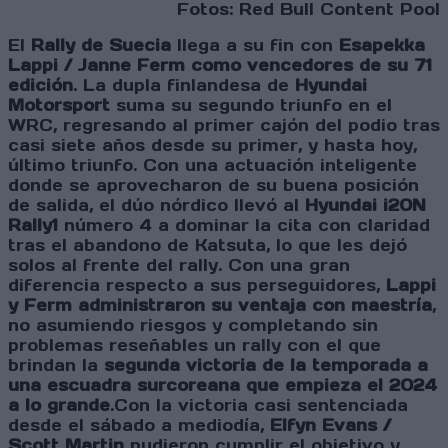
Fotos: Red Bull Content Pool
El
Rally de Suecia
llega a su fin con
Esapekka
Lappi / Janne Ferm como vencedores de su 71
edición
. La dupla finlandesa de
Hyundai
Motorsport
suma su segundo triunfo en el
WRC, regresando al primer cajón del podio tras
casi siete años desde su primer, y hasta hoy,
último triunfo. Con una actuación inteligente
donde se aprovecharon de su buena posición
de salida, el dúo nórdico llevó al
Hyundai i20N
Rally1
número 4 a dominar la cita con claridad
tras el abandono de Katsuta, lo que les dejó
solos al frente del rally. Con una gran
diferencia respecto a sus perseguidores,
Lappi
y Ferm administraron su ventaja con maestría
,
no asumiendo riesgos y completando sin
problemas reseñables un rally con el que
brindan la
segunda victoria de la temporada a
una escuadra surcoreana que empieza el 2024
a lo grande
.Con la victoria casi sentenciada
desde el sábado a mediodía,
Elfyn Evans /
Scott Martin
pudieron cumplir el objetivo y