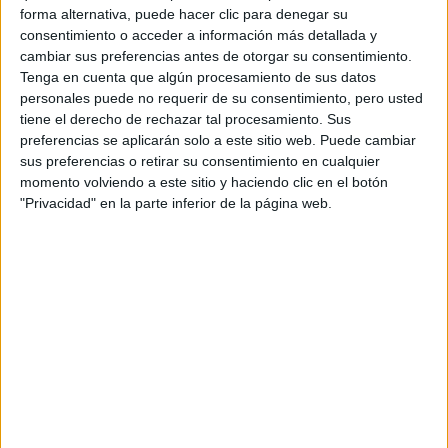
+48:31,9 (6+5pts)42- Ott Tänak / Martin
forma alternativa, puede hacer clic para denegar su
Järveoja +49:28,9 (4+2pts)47- Takamoto
consentimiento o acceder a información más detallada y
Katsuta / Aaron Johnston +59:04,5 (2+1pts)
cambiar sus preferencias antes de otorgar su consentimiento.
Tenga en cuenta que algún procesamiento de sus datos
Cargando
personales puede no requerir de su consentimiento, pero usted
nueva noticia
tiene el derecho de rechazar tal procesamiento. Sus
preferencias se aplicarán solo a este sitio web. Puede cambiar
No hay más noticias en esta categoría.
sus preferencias o retirar su consentimiento en cualquier
momento volviendo a este sitio y haciendo clic en el botón
"Privacidad" en la parte inferior de la página web.
Rallyes
WRC
S-CER
ERC