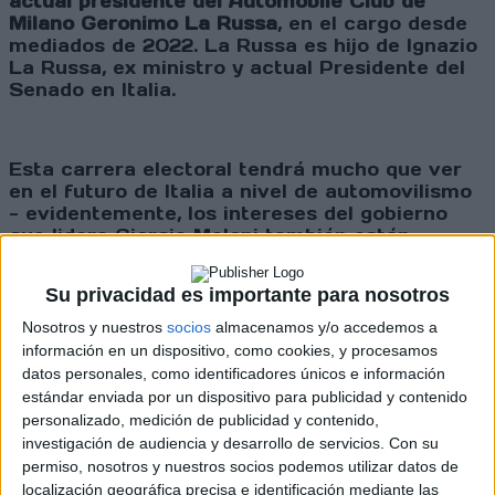
actual presidente del Automobile Club de
Milano Geronimo La Russa
, en el cargo desde
mediados de 2022. La Russa es hijo de Ignazio
La Russa, ex ministro y actual Presidente del
Senado en Italia.
Esta carrera electoral tendrá mucho que ver
en el futuro de Italia a nivel de automovilismo
- evidentemente, los intereses del gobierno
que lidera Giorgia Meloni también están
relacionados en lo que respecta a la presencia
del WRC en Italia, y más concretamente en su
Su privacidad es importante para nosotros
futuro emplazamiento. Una historia digna de
un Juego de Tronos o House of Cards que se
Nosotros y nuestros
socios
almacenamos y/o accedemos a
resolverá con las elecciones en menos de un
información en un dispositivo, como cookies, y procesamos
mes.
datos personales, como identificadores únicos e información
estándar enviada por un dispositivo para publicidad y contenido
personalizado, medición de publicidad y contenido,
investigación de audiencia y desarrollo de servicios.
Con su
Cargando
permiso, nosotros y nuestros socios podemos utilizar datos de
nueva noticia
localización geográfica precisa e identificación mediante las