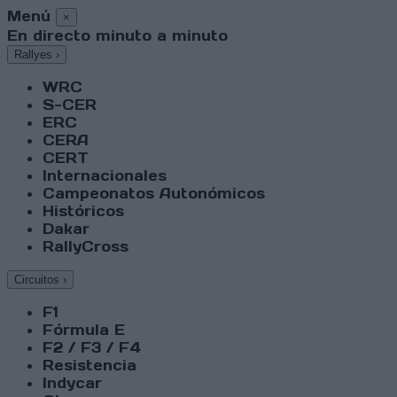
Menú
×
En directo minuto a minuto
Rallyes
›
WRC
S-CER
ERC
CERA
CERT
Internacionales
Campeonatos Autonómicos
Históricos
Dakar
RallyCross
Circuitos
›
F1
Fórmula E
F2 / F3 / F4
Resistencia
Indycar