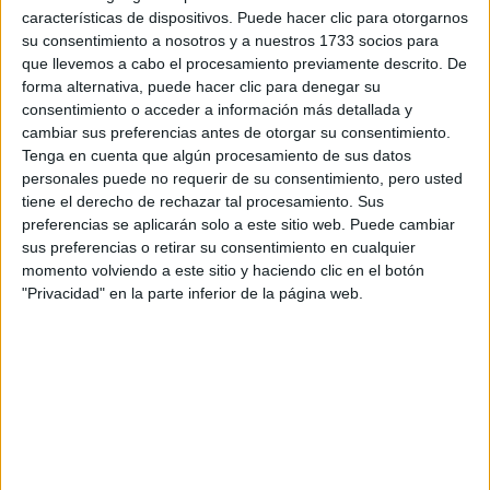
características de dispositivos. Puede hacer clic para otorgarnos
No hay más noticias en esta categoría.
su consentimiento a nosotros y a nuestros 1733 socios para
que llevemos a cabo el procesamiento previamente descrito. De
forma alternativa, puede hacer clic para denegar su
consentimiento o acceder a información más detallada y
cambiar sus preferencias antes de otorgar su consentimiento.
Tenga en cuenta que algún procesamiento de sus datos
personales puede no requerir de su consentimiento, pero usted
tiene el derecho de rechazar tal procesamiento. Sus
preferencias se aplicarán solo a este sitio web. Puede cambiar
sus preferencias o retirar su consentimiento en cualquier
Rallyes
momento volviendo a este sitio y haciendo clic en el botón
WRC
"Privacidad" en la parte inferior de la página web.
S-CER
ERC
CERA
CERT
Internacionales
Campeonatos Autonómicos
Históricos
Dakar