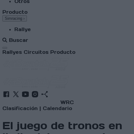
Otros
Producto
Simracing
›
Rallye
Buscar
Abrir menú
Rallyes
Circuitos
Producto
WRC
Clasificación
|
Calendario
El juego de tronos en