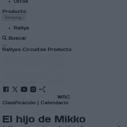
Otros
Producto
Simracing
›
Rallye
Buscar
Abrir menú
Rallyes
Circuitos
Producto
WRC
Clasificación
|
Calendario
El hijo de Mikko