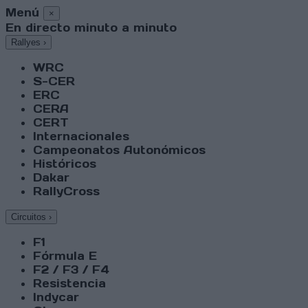
Menú
×
En directo minuto a minuto
Rallyes
›
WRC
S-CER
ERC
CERA
CERT
Internacionales
Campeonatos Autonómicos
Históricos
Dakar
RallyCross
Circuitos
›
F1
Fórmula E
F2 / F3 / F4
Resistencia
Indycar