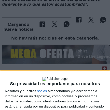
diferente a lo que estoy acostumbrado”.
Cargando
nueva noticia
No hay más noticias en esta categoría.
Rallyes
Su privacidad es importante para nosotros
WRC
Nosotros y nuestros
socios
almacenamos y/o accedemos a
S-CER
información en un dispositivo, como cookies, y procesamos
ERC
datos personales, como identificadores únicos e información
CERA
estándar enviada por un dispositivo para publicidad y contenido