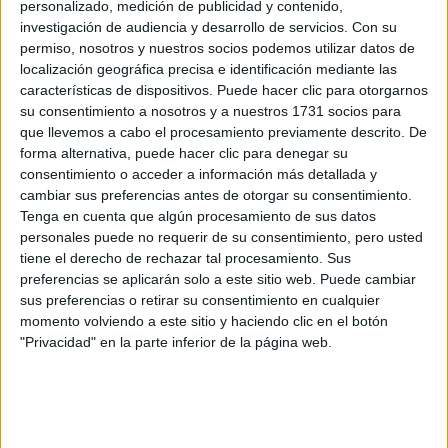
CERT
personalizado, medición de publicidad y contenido,
Internacionales
investigación de audiencia y desarrollo de servicios.
Con su
Campeonatos Autonómicos
permiso, nosotros y nuestros socios podemos utilizar datos de
Históricos
localización geográfica precisa e identificación mediante las
Dakar
características de dispositivos. Puede hacer clic para otorgarnos
RallyCross
su consentimiento a nosotros y a nuestros 1731 socios para
que llevemos a cabo el procesamiento previamente descrito. De
Circuitos
forma alternativa, puede hacer clic para denegar su
consentimiento o acceder a información más detallada y
F1
cambiar sus preferencias antes de otorgar su consentimiento.
Fórmula E
Tenga en cuenta que algún procesamiento de sus datos
F2 / F3 / F4
personales puede no requerir de su consentimiento, pero usted
Resistencia
Indycar
tiene el derecho de rechazar tal procesamiento. Sus
Otros
preferencias se aplicarán solo a este sitio web. Puede cambiar
sus preferencias o retirar su consentimiento en cualquier
Producto
momento volviendo a este sitio y haciendo clic en el botón
"Privacidad" en la parte inferior de la página web.
Producto
Web pensada para poder ofrecer diferentes
productos propios y ajenos para que los
aficionados los puedan adquirir