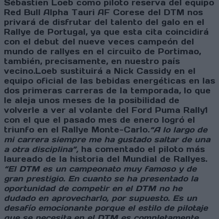
Sébastien Loeb como piloto reserva del equipo
Red Bull Alpha Tauri AF Corese del DTM nos
privará de disfrutar del talento del galo en el
Rallye de Portugal, ya que esta cita coincidirá
con el debut del nueve veces campeón del
mundo de rallyes en el circuito de Portimao,
también, precisamente, en nuestro país
vecino.Loeb sustituirá a Nick Cassidy en el
equipo oficial de las bebidas energéticas en las
dos primeras carreras de la temporada, lo que
le aleja unos meses de la posibilidad de
volverle a ver al volante del Ford Puma Rally1
con el que el pasado mes de enero logró el
triunfo en el Rallye Monte-Carlo.
“A lo largo de
mi carrera siempre me ha gustado saltar de una
a otra disciplina”,
ha comentado el piloto más
laureado de la historia del Mundial de Rallyes.
“El DTM es un campeonato muy famoso y de
gran prestigio. En cuanto se ha presentado la
oportunidad de competir en el DTM no he
dudado en aprovecharlo, por supuesto. Es un
desafío emocionante porque el estilo de pilotaje
que se necesita en el DTM es completamente