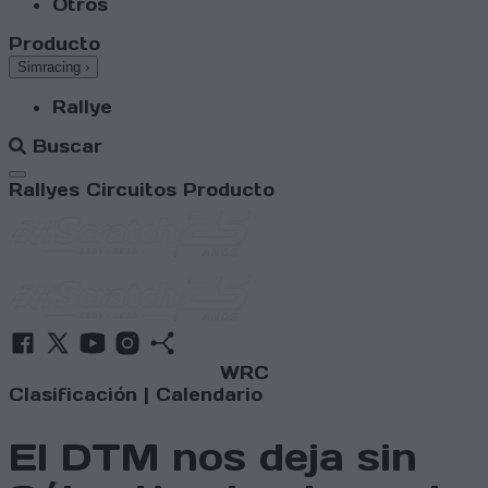
Otros
Producto
Simracing
›
Rallye
Buscar
Abrir menú
Rallyes
Circuitos
Producto
WRC
Clasificación
|
Calendario
El DTM nos deja sin