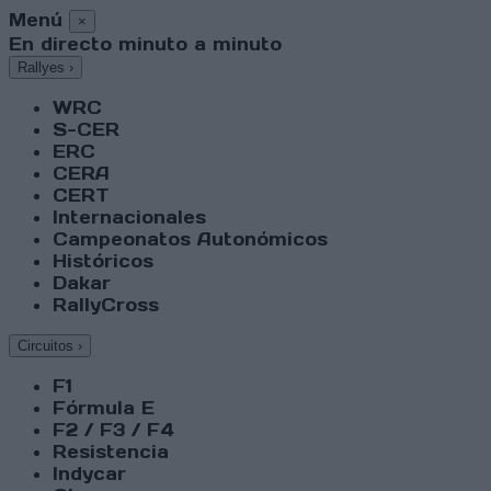
Menú
×
En directo minuto a minuto
Rallyes
›
WRC
S-CER
ERC
CERA
CERT
Internacionales
Campeonatos Autonómicos
Históricos
Dakar
RallyCross
Circuitos
›
F1
Fórmula E
F2 / F3 / F4
Resistencia
Indycar