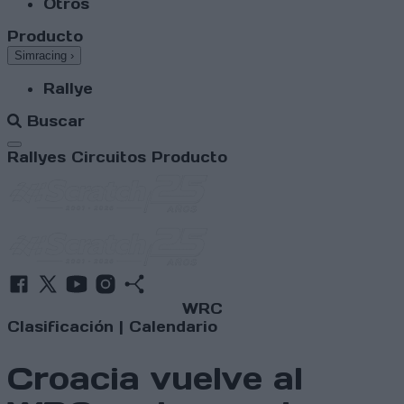
Otros
Producto
Simracing
›
Rallye
Buscar
Abrir menú
Rallyes
Circuitos
Producto
WRC
Clasificación
|
Calendario
Croacia vuelve al