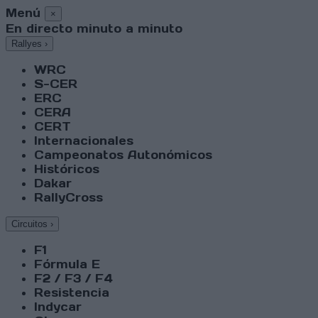
Menú
×
En directo minuto a minuto
Rallyes
›
WRC
S-CER
ERC
CERA
CERT
Internacionales
Campeonatos Autonómicos
Históricos
Dakar
RallyCross
Circuitos
›
F1
Fórmula E
F2 / F3 / F4
Resistencia
Indycar