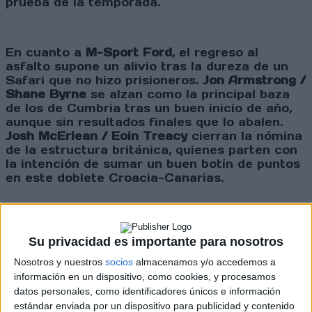
prueba de la temporada.
En cuanto a
M-Sport Ford
, el regreso al
asfalto supone un alivio tras la dureza de un
Safari que no hizo prisioneros.
Jon Armstrong /
Shane Byrne
se alzan como la principal baza
de los de Cumbria tras un buen inicio de año,
aunque sin resultados finales que lo abalen.
Josh McErlean / Eoin Treacy
cierran la nómina
de la estructura británica, quienes parten con
la intención de sumar un buen botín de puntos
en este doblete Croacia-Canarias.
Podréis seguir todo lo que suceda en este
Su privacidad es importante para nosotros
Rally de Croacia a través de nuestro
RallyOnline, con actualizaciones y comentarios
Nosotros y nuestros
socios
almacenamos y/o accedemos a
en vivo de toda la acción.
información en un dispositivo, como cookies, y procesamos
datos personales, como identificadores únicos e información
estándar enviada por un dispositivo para publicidad y contenido