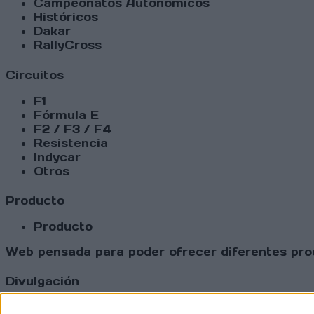
Campeonatos Autonómicos
Históricos
Dakar
RallyCross
Circuitos
F1
Fórmula E
F2 / F3 / F4
Resistencia
Indycar
Otros
Producto
Producto
Web pensada para poder ofrecer diferentes prod
Divulgación
Dossier