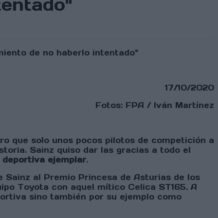
tentado"
17/10/2020
Fotos: FPA / Iván Martínez
gro que solo unos pocos pilotos de competición a
oria. Sainz quiso dar las gracias a todo el
 deportiva ejemplar
.
 Sainz al Premio Princesa de Asturias de los
quipo Toyota con aquel mítico Celica ST165. A
portiva sino también por su ejemplo como