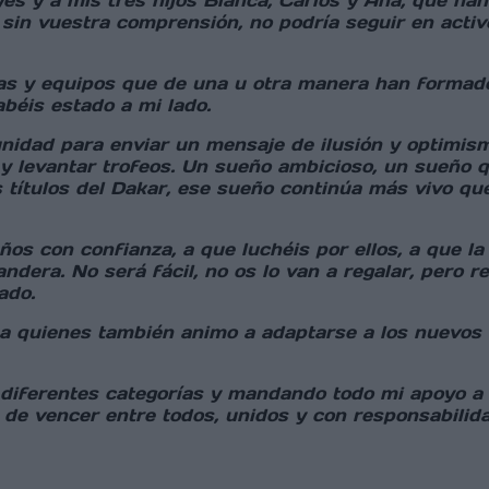
yes y a mis tres hijos Blanca, Carlos y Ana, que h
sin vuestra comprensión, no podría seguir en activo
 y equipos que de una u otra manera han formado p
béis estado a mi lado.
unidad para enviar un mensaje de ilusión y optimi
 y levantar trofeos. Un sueño ambicioso, un sueño
 títulos del Dakar, ese sueño continúa más vivo qu
s con confianza, a que luchéis por ellos, a que la 
bandera. No será fácil, no os lo van a regalar, per
ado.
 a quienes también animo a adaptarse a los nuevos 
 diferentes categorías y mandando todo mi apoyo a
de vencer entre todos, unidos y con responsabilida