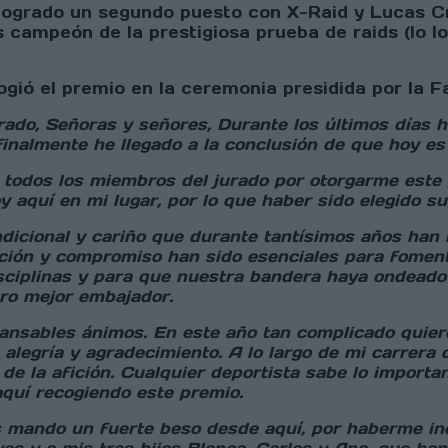
logrado un segundo puesto con X-Raid y Lucas Cru
s campeón de la prestigiosa prueba de raids (lo 
ió el premio en la ceremonia presidida por la Fa
rado, Señoras y señores, Durante los últimos días 
finalmente he llegado a la conclusión de que hoy e
todos los miembros del jurado por otorgarme este p
y aquí en mi lugar, por lo que haber sido elegido s
dicional y cariño que durante tantísimos años han 
ción y compromiso han sido esenciales para fomenta
sciplinas y para que nuestra bandera haya ondeado 
ro mejor embajador.
ansables ánimos. En este año tan complicado quiero
alegría y agradecimiento. A lo largo de mi carrera 
 de la afición. Cualquier deportista sabe lo import
aquí recogiendo este premio.
s mando un fuerte beso desde aquí, por haberme inc