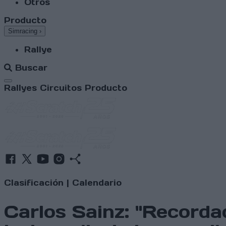
Otros
Producto
Simracing
›
Rallye
Buscar
Abrir menú
Rallyes
Circuitos
Producto
Clasificación
|
Calendario
Carlos Sainz: "Recorda