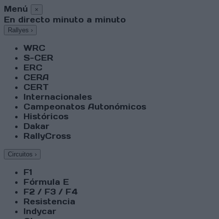
Menú
×
En directo minuto a minuto
Rallyes
›
WRC
S-CER
ERC
CERA
CERT
Internacionales
Campeonatos Autonómicos
Históricos
Dakar
RallyCross
Circuitos
›
F1
Fórmula E
F2 / F3 / F4
Resistencia
Indycar