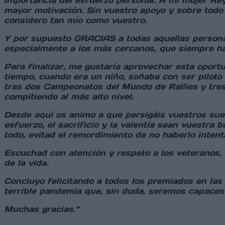
importancia del esfuerzo personal. A mi mujer Re
mayor motivación. Sin vuestro apoyo y sobre todo 
considero tan mío como vuestro.
Y por supuesto GRACIAS a todas aquellas personas
especialmente a los más cercanos, que siempre ha
Para finalizar, me gustaría aprovechar esta oport
tiempo, cuando era un niño, soñaba con ser piloto
tras dos Campeonatos del Mundo de Rallies y tres
compitiendo al más alto nivel.
Desde aquí os animo a que persigáis vuestros sueño
esfuerzo, el sacrificio y la valentía sean vuestra 
todo, evitad el remordimiento de no haberlo intent
Escuchad con atención y respeto a los veteranos,
de la vida.
Concluyo felicitando a todos los premiados en las
terrible pandemia que, sin duda, seremos capaces 
Muchas gracias.”