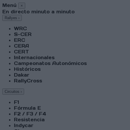
Menú
×
En directo minuto a minuto
Rallyes
›
WRC
S-CER
ERC
CERA
CERT
Internacionales
Campeonatos Autonómicos
Históricos
Dakar
RallyCross
Circuitos
›
F1
Fórmula E
F2 / F3 / F4
Resistencia
Indycar