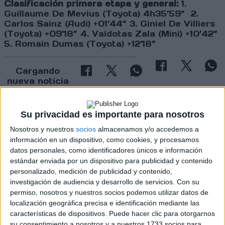
Clasificación primera etapa y general:
1.
Guillaume De Mevius (Toyota) 4h35’59” 2.
Carlos Sainz (Audi) +01’44” 3. Giniel De Villiers
(Toyota) +09’18” 4. Vaidotas Zala (Mini) +10’42”
5. Romain Dumas (Toyota) +12’18”
Cargando
nueva noticia
No hay más noticias en esta categoría.
Su privacidad es importante para nosotros
Nosotros y nuestros
socios
almacenamos y/o accedemos a
información en un dispositivo, como cookies, y procesamos
datos personales, como identificadores únicos e información
estándar enviada por un dispositivo para publicidad y contenido
personalizado, medición de publicidad y contenido,
investigación de audiencia y desarrollo de servicios.
Con su
permiso, nosotros y nuestros socios podemos utilizar datos de
localización geográfica precisa e identificación mediante las
Rallyes
características de dispositivos. Puede hacer clic para otorgarnos
WRC
su consentimiento a nosotros y a nuestros 1733 socios para