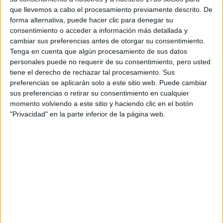
S-CER
que llevemos a cabo el procesamiento previamente descrito. De
ERC
forma alternativa, puede hacer clic para denegar su
CERA
consentimiento o acceder a información más detallada y
CERT
cambiar sus preferencias antes de otorgar su consentimiento.
Internacionales
Tenga en cuenta que algún procesamiento de sus datos
Campeonatos Autonómicos
personales puede no requerir de su consentimiento, pero usted
Históricos
tiene el derecho de rechazar tal procesamiento. Sus
Dakar
preferencias se aplicarán solo a este sitio web. Puede cambiar
RallyCross
sus preferencias o retirar su consentimiento en cualquier
momento volviendo a este sitio y haciendo clic en el botón
Circuitos
"Privacidad" en la parte inferior de la página web.
F1
Fórmula E
F2 / F3 / F4
Resistencia
Indycar
Otros
Producto
Producto