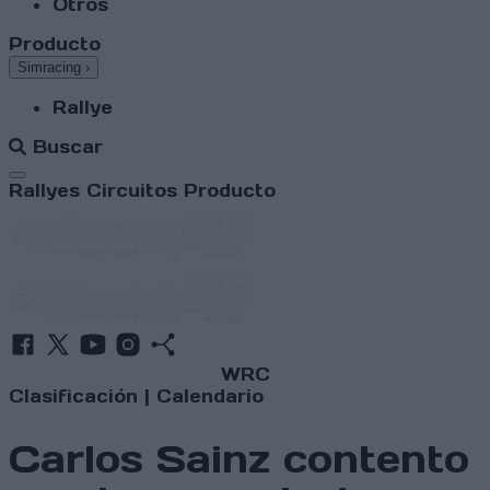
Otros
Producto
Simracing
›
Rallye
Buscar
Abrir menú
Rallyes
Circuitos
Producto
WRC
Clasificación
|
Calendario
Carlos Sainz contento