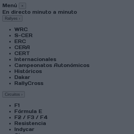
Menú
×
En directo minuto a minuto
Rallyes
›
WRC
S-CER
ERC
CERA
CERT
Internacionales
Campeonatos Autonómicos
Históricos
Dakar
RallyCross
Circuitos
›
F1
Fórmula E
F2 / F3 / F4
Resistencia
Indycar