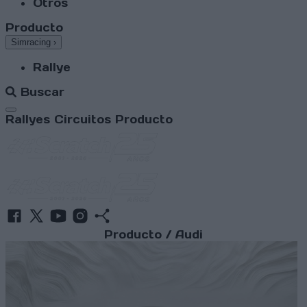
Otros
Producto
Simracing
›
Rallye
Buscar
Abrir menú
Rallyes
Circuitos
Producto
Producto / Audi