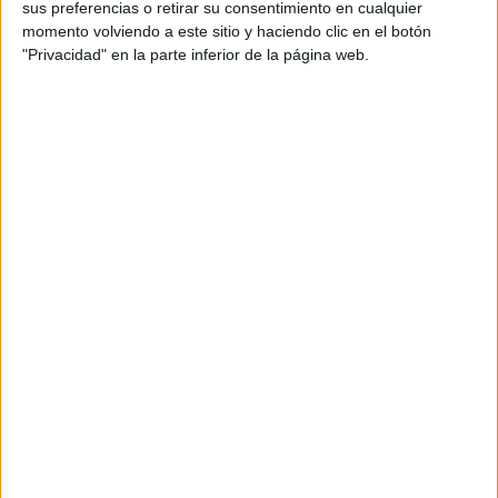
sus preferencias o retirar su consentimiento en cualquier
momento volviendo a este sitio y haciendo clic en el botón
"Privacidad" en la parte inferior de la página web.
Producto
El Audi A3 Sportback 45 TFSIe: un
compacto híbrido enchufable con una
potencia de sistema de 245 CV
Press