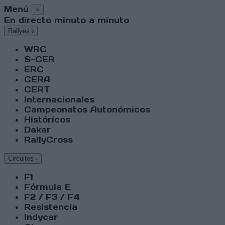
Menú
×
En directo minuto a minuto
Rallyes
›
WRC
S-CER
ERC
CERA
CERT
Internacionales
Campeonatos Autonómicos
Históricos
Dakar
RallyCross
Circuitos
›
F1
Fórmula E
F2 / F3 / F4
Resistencia
Indycar