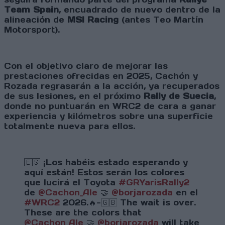
Team Spain
, encuadrado de nuevo dentro de la
alineación de
MSI Racing
(antes Teo Martín
Motorsport).
Con el objetivo claro de mejorar las
prestaciones ofrecidas en 2025, Cachón y
Rozada regrasarán a la acción, ya recuperados
de sus lesiones, en el próximo
Rally de Suecia
,
donde no puntuarán en WRC2 de cara a ganar
experiencia y kilómetros sobre una superficie
totalmente nueva para ellos.
🇪🇸 ¡Los habéis estado esperando y
aquí están! Estos serán los colores
que lucirá el Toyota
#GRYarisRally2
de
@Cachon_Ale
🤝
@borjarozada
en el
#WRC2
2026.🔥-🇬🇧 The wait is over.
These are the colors that
@Cachon_Ale
🤝
@borjarozada
will take