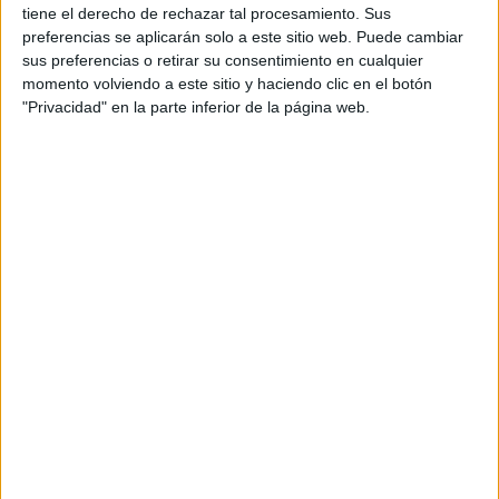
tiene el derecho de rechazar tal procesamiento. Sus
WRC
S-CER
preferencias se aplicarán solo a este sitio web. Puede cambiar
ERC
sus preferencias o retirar su consentimiento en cualquier
CERA
momento volviendo a este sitio y haciendo clic en el botón
CERT
"Privacidad" en la parte inferior de la página web.
Internacionales
Campeonatos Autonómicos
Históricos
Dakar
RallyCross
Circuitos
F1
Fórmula E
F2 / F3 / F4
Resistencia
Indycar
Otros
Producto