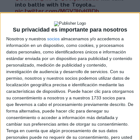
into battle with the Toyota…
pic.twitter.com/MGV3KyK8Dh
— TOYOTA GAZOO Racing Spain
(@TGR_Spain)
February 3, 2026
Su privacidad es importante para nosotros
Nosotros y nuestros
socios
almacenamos y/o accedemos a
información en un dispositivo, como cookies, y procesamos
datos personales, como identificadores únicos e información
Cargando
estándar enviada por un dispositivo para publicidad y contenido
nueva noticia
personalizado, medición de publicidad y contenido,
No hay más noticias en esta categoría.
investigación de audiencia y desarrollo de servicios.
Con su
permiso, nosotros y nuestros socios podemos utilizar datos de
localización geográfica precisa e identificación mediante las
características de dispositivos. Puede hacer clic para otorgarnos
su consentimiento a nosotros y a nuestros 1733 socios para
que llevemos a cabo el procesamiento previamente descrito. De
forma alternativa, puede hacer clic para denegar su
consentimiento o acceder a información más detallada y
cambiar sus preferencias antes de otorgar su consentimiento.
Tenga en cuenta que algún procesamiento de sus datos
Rallyes
personales puede no requerir de su consentimiento, pero usted