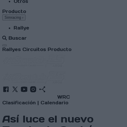
Otros
Producto
Simracing
›
Rallye
Buscar
Abrir menú
Rallyes
Circuitos
Producto
WRC
Clasificación
|
Calendario
Así luce el nuevo