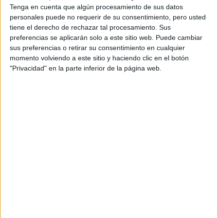
Tenga en cuenta que algún procesamiento de sus datos
personales puede no requerir de su consentimiento, pero usted
tiene el derecho de rechazar tal procesamiento. Sus
preferencias se aplicarán solo a este sitio web. Puede cambiar
sus preferencias o retirar su consentimiento en cualquier
momento volviendo a este sitio y haciendo clic en el botón
Rallyes
"Privacidad" en la parte inferior de la página web.
WRC
S-CER
ERC
CERA
CERT
Internacionales
Campeonatos Autonómicos
Históricos
Dakar
RallyCross
Circuitos
F1
Fórmula E