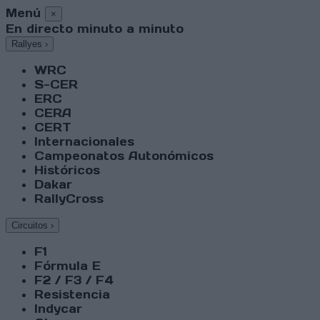
Menú
×
En directo minuto a minuto
Rallyes
›
WRC
S-CER
ERC
CERA
CERT
Internacionales
Campeonatos Autonómicos
Históricos
Dakar
RallyCross
Circuitos
›
F1
Fórmula E
F2 / F3 / F4
Resistencia
Indycar