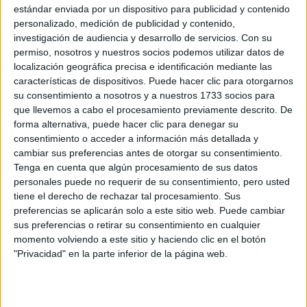
S-CER
estándar enviada por un dispositivo para publicidad y contenido
ERC
personalizado, medición de publicidad y contenido,
CERA
investigación de audiencia y desarrollo de servicios.
Con su
CERT
permiso, nosotros y nuestros socios podemos utilizar datos de
Internacionales
localización geográfica precisa e identificación mediante las
Campeonatos Autonómicos
características de dispositivos. Puede hacer clic para otorgarnos
Históricos
su consentimiento a nosotros y a nuestros 1733 socios para
Dakar
que llevemos a cabo el procesamiento previamente descrito. De
RallyCross
forma alternativa, puede hacer clic para denegar su
consentimiento o acceder a información más detallada y
Circuitos
cambiar sus preferencias antes de otorgar su consentimiento.
Tenga en cuenta que algún procesamiento de sus datos
F1
personales puede no requerir de su consentimiento, pero usted
Fórmula E
F2 / F3 / F4
tiene el derecho de rechazar tal procesamiento. Sus
Resistencia
preferencias se aplicarán solo a este sitio web. Puede cambiar
Indycar
sus preferencias o retirar su consentimiento en cualquier
Otros
momento volviendo a este sitio y haciendo clic en el botón
"Privacidad" en la parte inferior de la página web.
Producto
Producto