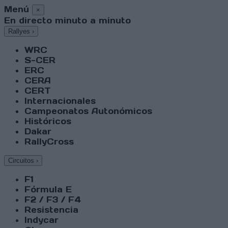
Menú
×
En directo minuto a minuto
Rallyes
›
WRC
S-CER
ERC
CERA
CERT
Internacionales
Campeonatos Autonómicos
Históricos
Dakar
RallyCross
Circuitos
›
F1
Fórmula E
F2 / F3 / F4
Resistencia
Indycar