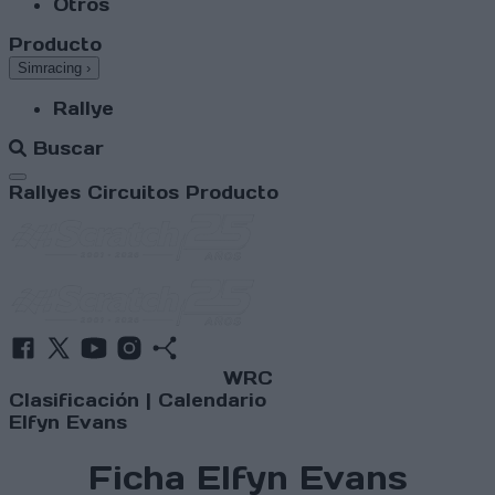
Otros
Producto
Simracing
›
Rallye
Buscar
Abrir menú
Rallyes
Circuitos
Producto
WRC
Clasificación
|
Calendario
Elfyn Evans
Ficha Elfyn Evans