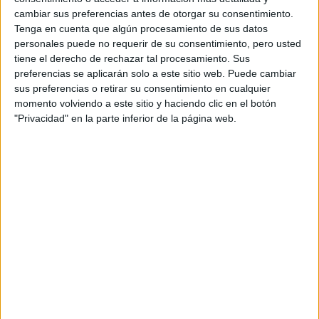
Resistencia
cambiar sus preferencias antes de otorgar su consentimiento.
Indycar
Tenga en cuenta que algún procesamiento de sus datos
Otros
personales puede no requerir de su consentimiento, pero usted
tiene el derecho de rechazar tal procesamiento. Sus
Producto
preferencias se aplicarán solo a este sitio web. Puede cambiar
Producto
sus preferencias o retirar su consentimiento en cualquier
momento volviendo a este sitio y haciendo clic en el botón
Web pensada para poder ofrecer diferentes
"Privacidad" en la parte inferior de la página web.
productos propios y ajenos para que los
aficionados los puedan adquirir
Divulgación
Dossier
Webs
Comunicados
Fotografía
Vídeos (on boards)
Redes Sociales
2026 Revista Scratch |
Contacto
|
Aviso legal
y política de privacidad