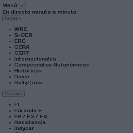
Menú
×
En directo minuto a minuto
Rallyes
›
WRC
S-CER
ERC
CERA
CERT
Internacionales
Campeonatos Autonómicos
Históricos
Dakar
RallyCross
Circuitos
›
F1
Fórmula E
F2 / F3 / F4
Resistencia
Indycar