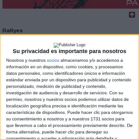
Rallyes
WRC
S-CER
Su privacidad es importante para nosotros
ERC
CERA
Nosotros y nuestros
socios
almacenamos y/o accedemos a
CERT
información en un dispositivo, como cookies, y procesamos
Internacionales
datos personales, como identificadores únicos e información
Campeonatos Autonómicos
estándar enviada por un dispositivo para publicidad y contenido
Históricos
personalizado, medición de publicidad y contenido,
Dakar
investigación de audiencia y desarrollo de servicios.
Con su
RallyCross
permiso, nosotros y nuestros socios podemos utilizar datos de
localización geográfica precisa e identificación mediante las
Circuitos
características de dispositivos. Puede hacer clic para otorgarnos
su consentimiento a nosotros y a nuestros 1731 socios para
F1
que llevemos a cabo el procesamiento previamente descrito. De
Fórmula E
forma alternativa, puede hacer clic para denegar su
F2 / F3 / F4
consentimiento o acceder a información más detallada y