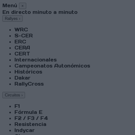
Menú
×
En directo minuto a minuto
Rallyes
›
WRC
S-CER
ERC
CERA
CERT
Internacionales
Campeonatos Autonómicos
Históricos
Dakar
RallyCross
Circuitos
›
F1
Fórmula E
F2 / F3 / F4
Resistencia
Indycar