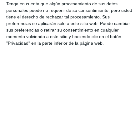
Tenga en cuenta que algún procesamiento de sus datos
personales puede no requerir de su consentimiento, pero usted
Producto
tiene el derecho de rechazar tal procesamiento. Sus
Producto
preferencias se aplicarán solo a este sitio web. Puede cambiar
sus preferencias o retirar su consentimiento en cualquier
Web pensada para poder ofrecer diferentes
momento volviendo a este sitio y haciendo clic en el botón
productos propios y ajenos para que los
"Privacidad" en la parte inferior de la página web.
aficionados los puedan adquirir
Divulgación
Dossier
Webs
Comunicados
Fotografía
Vídeos (on boards)
Redes Sociales
2026 Revista Scratch |
Contacto
|
Aviso legal
y política de privacidad