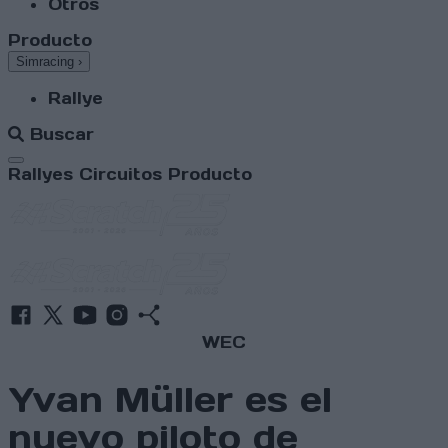
Otros
Producto
Simracing
›
Rallye
Buscar
Abrir menú
Rallyes
Circuitos
Producto
WEC
Yvan Müller es el
nuevo piloto de