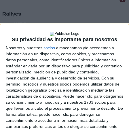
Rallyes
WRC
S-CER
ERC
Su privacidad es importante para nosotros
CERA
CERT
Nosotros y nuestros
socios
almacenamos y/o accedemos a
Internacionales
información en un dispositivo, como cookies, y procesamos
Campeonatos Autonómicos
datos personales, como identificadores únicos e información
Históricos
estándar enviada por un dispositivo para publicidad y contenido
Dakar
personalizado, medición de publicidad y contenido,
RallyCross
investigación de audiencia y desarrollo de servicios.
Con su
permiso, nosotros y nuestros socios podemos utilizar datos de
Circuitos
localización geográfica precisa e identificación mediante las
características de dispositivos. Puede hacer clic para otorgarnos
F1
su consentimiento a nosotros y a nuestros 1733 socios para
Fórmula E
que llevemos a cabo el procesamiento previamente descrito. De
F2 / F3 / F4
forma alternativa, puede hacer clic para denegar su
Resistencia
consentimiento o acceder a información más detallada y
Indycar
cambiar sus preferencias antes de otorgar su consentimiento.
Otros