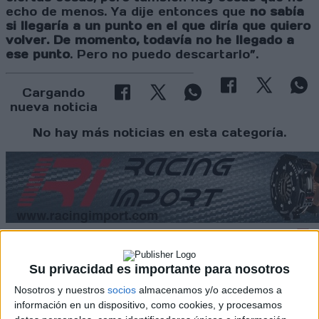
echo de menos. Ya dije entonces que
no sabía
si llegaría a un punto en el que diría que quiero
volver. De momento, todavía no he llegado a
ese punto
. Pero no puedo descartarlo”.
Cargando
nueva noticia
No hay más noticias en esta categoría.
Su privacidad es importante para nosotros
Rallyes
Nosotros y nuestros
socios
almacenamos y/o accedemos a
WRC
información en un dispositivo, como cookies, y procesamos
S-CER