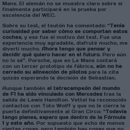
Mans. El alemán no se muestra claro sobre si
finalmente participará en la prueba por
excelencia del WEC.
Sobre su test, el teutón ha comentado: “
Tenía
curiosidad por saber cómo se comportan estos
coches
, y ese fue el motivo del test. Fue una
experiencia muy agradable, disfruté mucho, me
divertí mucho.
Ahora tengo que pensar y
decidir qué quiero hacer en el futuro
. Pero aún
no lo sé”. Porsche, que en Le Mans contará
con un tercer prototipo de fábrica,
aún no ha
cerrado su alineación de pilotos
para la cita
quizás esperando la decisión de Sebastian.
Aunque también
el tetracampeón del mundo
de F1 ha sido vinculado con Mercedes
tras la
salida de Lewis Hamilton. Vettel ha reconocido
contactos con Toto Wolff y que no le cierra la
puerta definitivamente al Gran Circo: “
Todavía
tengo planes, espero que dentro de la Fórmula
1 y este año
. Por supuesto que echo de menos
ciertas cosas, pero también hay cosas que no