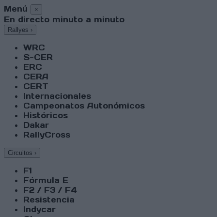
Menú
×
En directo minuto a minuto
Rallyes
›
WRC
S-CER
ERC
CERA
CERT
Internacionales
Campeonatos Autonómicos
Históricos
Dakar
RallyCross
Circuitos
›
F1
Fórmula E
F2 / F3 / F4
Resistencia
Indycar