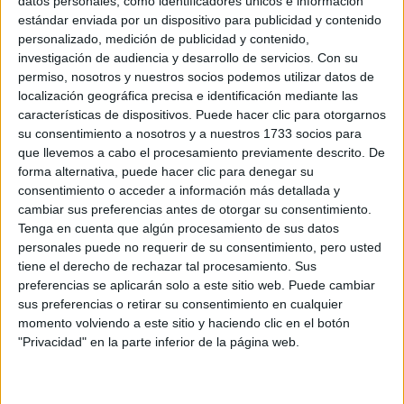
datos personales, como identificadores únicos e información
ERC
estándar enviada por un dispositivo para publicidad y contenido
CERA
personalizado, medición de publicidad y contenido,
CERT
investigación de audiencia y desarrollo de servicios.
Con su
Internacionales
permiso, nosotros y nuestros socios podemos utilizar datos de
Campeonatos Autonómicos
localización geográfica precisa e identificación mediante las
Históricos
características de dispositivos. Puede hacer clic para otorgarnos
Dakar
su consentimiento a nosotros y a nuestros 1733 socios para
RallyCross
que llevemos a cabo el procesamiento previamente descrito. De
forma alternativa, puede hacer clic para denegar su
Circuitos
consentimiento o acceder a información más detallada y
F1
cambiar sus preferencias antes de otorgar su consentimiento.
Fórmula E
Tenga en cuenta que algún procesamiento de sus datos
F2 / F3 / F4
personales puede no requerir de su consentimiento, pero usted
Resistencia
tiene el derecho de rechazar tal procesamiento. Sus
Indycar
preferencias se aplicarán solo a este sitio web. Puede cambiar
Otros
sus preferencias o retirar su consentimiento en cualquier
momento volviendo a este sitio y haciendo clic en el botón
Producto
"Privacidad" en la parte inferior de la página web.
Producto
Web pensada para poder ofrecer diferentes