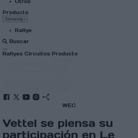
Otros
Producto
Simracing
›
Rallye
Buscar
Abrir menú
Rallyes
Circuitos
Producto
WEC
Vettel se piensa su
participación en Le