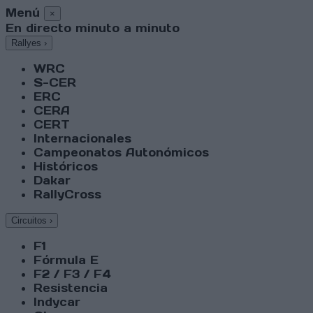
Menú
×
En directo minuto a minuto
Rallyes
›
WRC
S-CER
ERC
CERA
CERT
Internacionales
Campeonatos Autonómicos
Históricos
Dakar
RallyCross
Circuitos
›
F1
Fórmula E
F2 / F3 / F4
Resistencia
Indycar