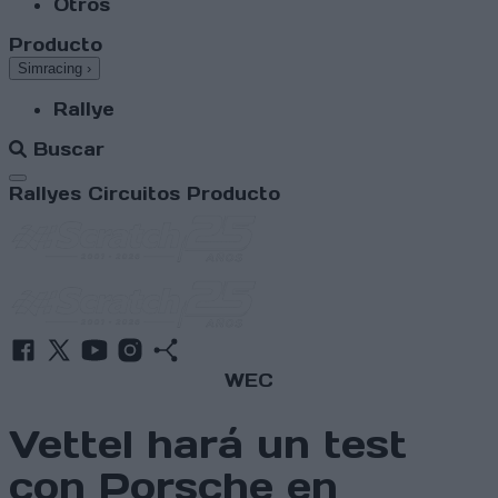
Otros
Producto
Simracing
›
Rallye
Buscar
Abrir menú
Rallyes
Circuitos
Producto
WEC
Vettel hará un test
con Porsche en