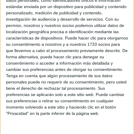
datos personales, como identificadores únicos e información
estándar enviada por un dispositivo para publicidad y contenido
personalizado, medición de publicidad y contenido,
investigación de audiencia y desarrollo de servicios.
Con su
permiso, nosotros y nuestros socios podemos utilizar datos de
localización geográfica precisa e identificación mediante las
características de dispositivos. Puede hacer clic para otorgarnos
su consentimiento a nosotros y a nuestros 1733 socios para
que llevemos a cabo el procesamiento previamente descrito. De
Rallyes
forma alternativa, puede hacer clic para denegar su
consentimiento o acceder a información más detallada y
WRC
cambiar sus preferencias antes de otorgar su consentimiento.
S-CER
Tenga en cuenta que algún procesamiento de sus datos
ERC
personales puede no requerir de su consentimiento, pero usted
CERA
tiene el derecho de rechazar tal procesamiento. Sus
CERT
preferencias se aplicarán solo a este sitio web. Puede cambiar
Internacionales
Campeonatos Autonómicos
sus preferencias o retirar su consentimiento en cualquier
Históricos
momento volviendo a este sitio y haciendo clic en el botón
Dakar
"Privacidad" en la parte inferior de la página web.
RallyCross
Circuitos