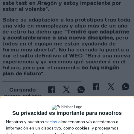
este test en Aragón y estoy impaciente por
estar al volante”.
Sobre su adaptación a los prototipos tras toda
una vida en monoplazas y algo más de un año
de retiro ha dicho que “
Tendré que adaptarme
y acostumbrarme a una nueva disciplina
, pero
todos en el equipo me están ayudando de
forma muy abierta”. No ha cerrado la puerta a
dar el salto definitivo al WEC: “Será una nueva
experiencia y ya veremos qué sucederá en el
futuro, pero por el momento
no hay ningún
plan de futuro
”.
Cargando
nueva noticia
No hay más noticias en esta categoría.
Su privacidad es importante para nosotros
Nosotros y nuestros
socios
almacenamos y/o accedemos a
información en un dispositivo, como cookies, y procesamos