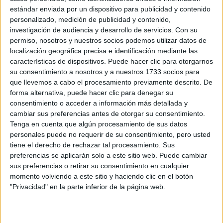
ERC
estándar enviada por un dispositivo para publicidad y contenido
CERA
personalizado, medición de publicidad y contenido,
CERT
investigación de audiencia y desarrollo de servicios.
Con su
Internacionales
permiso, nosotros y nuestros socios podemos utilizar datos de
Campeonatos Autonómicos
localización geográfica precisa e identificación mediante las
Históricos
características de dispositivos. Puede hacer clic para otorgarnos
Dakar
RallyCross
su consentimiento a nosotros y a nuestros 1733 socios para
que llevemos a cabo el procesamiento previamente descrito. De
forma alternativa, puede hacer clic para denegar su
Circuitos
consentimiento o acceder a información más detallada y
F1
cambiar sus preferencias antes de otorgar su consentimiento.
Fórmula E
Tenga en cuenta que algún procesamiento de sus datos
F2 / F3 / F4
personales puede no requerir de su consentimiento, pero usted
Resistencia
tiene el derecho de rechazar tal procesamiento. Sus
Indycar
preferencias se aplicarán solo a este sitio web. Puede cambiar
Otros
sus preferencias o retirar su consentimiento en cualquier
momento volviendo a este sitio y haciendo clic en el botón
Producto
"Privacidad" en la parte inferior de la página web.
Producto
Web pensada para poder ofrecer diferentes