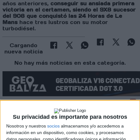
años anteriores,
conseguir su ansiada primera
victoria en el certamen, siendo el 9X8 sucesor
del 908 que conquistó las 24 Horas de Le
Mans
hace tres lustros con su motor
turbodiésel.
Cargando
nueva noticia
No hay más noticias en esta categoría.
Su privacidad es importante para nosotros
Rallyes
Nosotros y nuestros
socios
almacenamos y/o accedemos a
WRC
información en un dispositivo, como cookies, y procesamos
S-CER
datos personales, como identificadores únicos e información