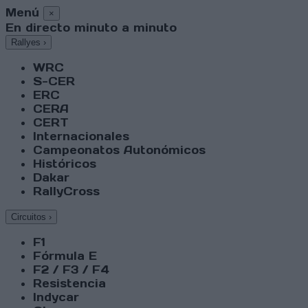
Menú
×
En directo minuto a minuto
Rallyes
›
WRC
S-CER
ERC
CERA
CERT
Internacionales
Campeonatos Autonómicos
Históricos
Dakar
RallyCross
Circuitos
›
F1
Fórmula E
F2 / F3 / F4
Resistencia
Indycar