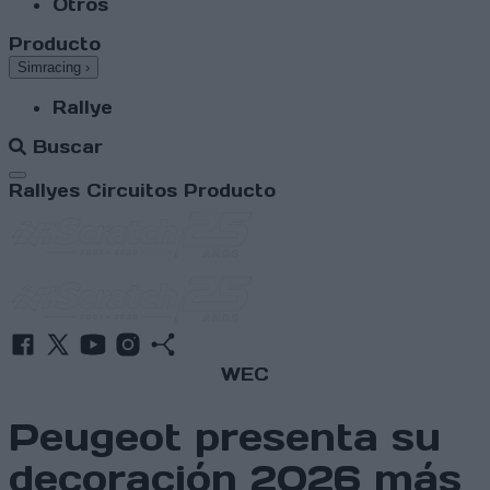
Otros
Producto
Simracing
›
Rallye
Buscar
Abrir menú
Rallyes
Circuitos
Producto
WEC
Peugeot presenta su
decoración 2026 más