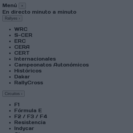
Menú
×
En directo minuto a minuto
Rallyes
›
WRC
S-CER
ERC
CERA
CERT
Internacionales
Campeonatos Autonómicos
Históricos
Dakar
RallyCross
Circuitos
›
F1
Fórmula E
F2 / F3 / F4
Resistencia
Indycar