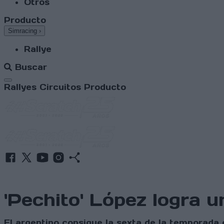
Otros
Producto
Simracing
›
Rallye
Buscar
Abrir menú
Rallyes
Circuitos
Producto
'Pechito' López logra 
El argentino consigue la sexta de la temporad