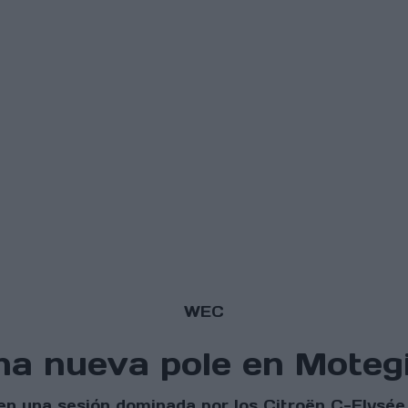
WEC
una nueva pole en Moteg
a en una sesión dominada por los Citroën C-Elys