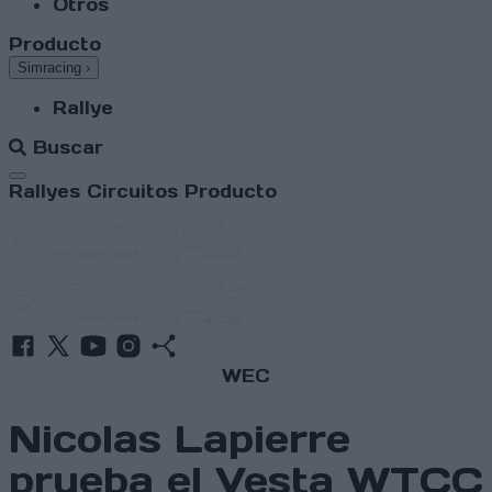
Otros
Producto
Simracing
›
Rallye
Buscar
Abrir menú
Rallyes
Circuitos
Producto
WEC
Nicolas Lapierre
prueba el Vesta WTCC