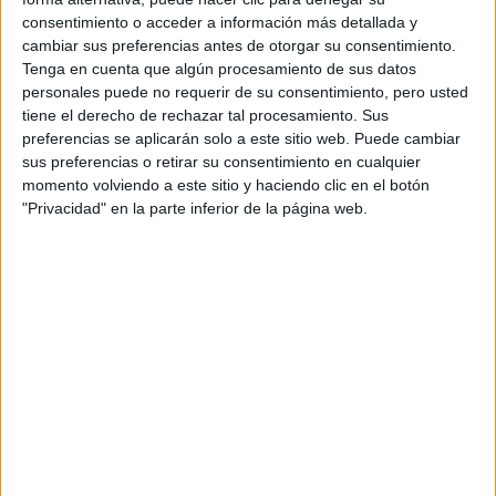
CERT
consentimiento o acceder a información más detallada y
Internacionales
cambiar sus preferencias antes de otorgar su consentimiento.
Campeonatos Autonómicos
Tenga en cuenta que algún procesamiento de sus datos
Históricos
personales puede no requerir de su consentimiento, pero usted
Dakar
tiene el derecho de rechazar tal procesamiento. Sus
RallyCross
preferencias se aplicarán solo a este sitio web. Puede cambiar
sus preferencias o retirar su consentimiento en cualquier
Circuitos
momento volviendo a este sitio y haciendo clic en el botón
"Privacidad" en la parte inferior de la página web.
F1
Fórmula E
F2 / F3 / F4
Resistencia
Indycar
Otros
Producto
Producto
Web pensada para poder ofrecer diferentes
productos propios y ajenos para que los