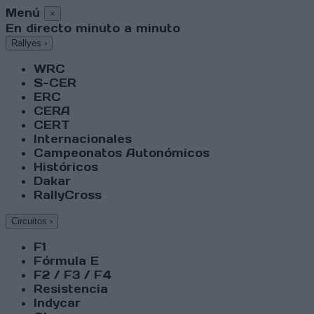
Menú
×
En directo minuto a minuto
Rallyes
›
WRC
S-CER
ERC
CERA
CERT
Internacionales
Campeonatos Autonómicos
Históricos
Dakar
RallyCross
Circuitos
›
F1
Fórmula E
F2 / F3 / F4
Resistencia
Indycar