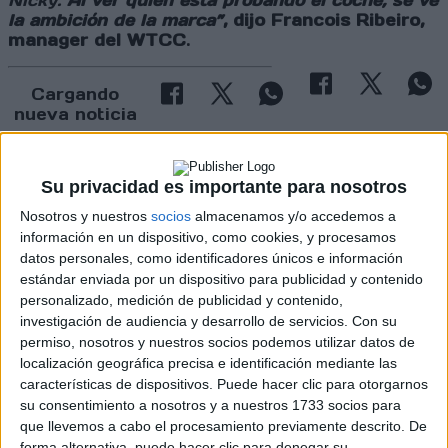
Nicky.
Al ver quien está probando el coche, se ve
la ambición de la marca”
, dijo Francois Ribeiro,
manager del WTCC
.
Cargando
nueva noticia
No hay más noticias en esta categoría.
Su privacidad es importante para nosotros
Nosotros y nuestros
socios
almacenamos y/o accedemos a
información en un dispositivo, como cookies, y procesamos
datos personales, como identificadores únicos e información
estándar enviada por un dispositivo para publicidad y contenido
personalizado, medición de publicidad y contenido,
investigación de audiencia y desarrollo de servicios.
Con su
permiso, nosotros y nuestros socios podemos utilizar datos de
Rallyes
localización geográfica precisa e identificación mediante las
WRC
características de dispositivos. Puede hacer clic para otorgarnos
S-CER
su consentimiento a nosotros y a nuestros 1733 socios para
ERC
que llevemos a cabo el procesamiento previamente descrito. De
CERA
forma alternativa, puede hacer clic para denegar su