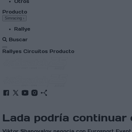
Otros
Producto
Simracing
›
Rallye
Buscar
Abrir menú
Rallyes
Circuitos
Producto
Lada podría continuar
Viktor Shapovalov negocia con Eurosport Event