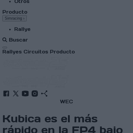
Otros
Producto
Simracing
›
Rallye
Buscar
Abrir menú
Rallyes
Circuitos
Producto
WEC
Kubica es el más
rápido en la FP4 bajo