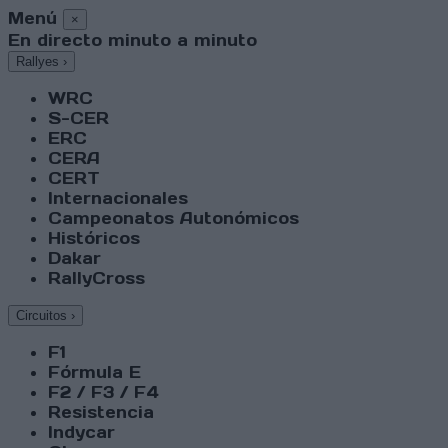
Menú
×
En directo minuto a minuto
Rallyes
›
WRC
S-CER
ERC
CERA
CERT
Internacionales
Campeonatos Autonómicos
Históricos
Dakar
RallyCross
Circuitos
›
F1
Fórmula E
F2 / F3 / F4
Resistencia
Indycar