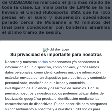
de 03:38.302 ha marcado el giro más rápido de
toda la clase. La mala parte de LMP2 se la ha
llevado el United Autosports #23, que ha roto
piezas en el suelo y suspensión quedándose
parado cerca de Mulsanne a 10 minutos del
final para condicionar con banderas amarillas
el último tramo de sesión.
En
GT3
, sólido primer puesto del
Akkodis ASP
Su privacidad es importante para nosotros
Team #87
, que con
Jose María ‘Pechito’ López
al volante ha marcado la diferencia con el
Nosotros y nuestros
socios
almacenamos y/o accedemos a
Lexus RC F para sacarle +01.168 segundos al
información en un dispositivo, como cookies, y procesamos
Racing Spirit of Leman #10 bajo los focos y la
datos personales, como identificadores únicos e información
noche en el centro de Francia.
estándar enviada por un dispositivo para publicidad y contenido
personalizado, medición de publicidad y contenido,
investigación de audiencia y desarrollo de servicios.
Con su
Cargando
permiso, nosotros y nuestros socios podemos utilizar datos de
nueva noticia
localización geográfica precisa e identificación mediante las
No hay más noticias en esta categoría.
características de dispositivos. Puede hacer clic para otorgarnos
su consentimiento a nosotros y a nuestros 1733 socios para