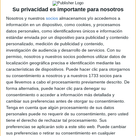
Cargando
nueva noticia
Su privacidad es importante para nosotros
No hay más noticias en esta categoría.
Nosotros y nuestros
socios
almacenamos y/o accedemos a
información en un dispositivo, como cookies, y procesamos
datos personales, como identificadores únicos e información
estándar enviada por un dispositivo para publicidad y contenido
personalizado, medición de publicidad y contenido,
investigación de audiencia y desarrollo de servicios.
Con su
permiso, nosotros y nuestros socios podemos utilizar datos de
localización geográfica precisa e identificación mediante las
características de dispositivos. Puede hacer clic para otorgarnos
su consentimiento a nosotros y a nuestros 1733 socios para
que llevemos a cabo el procesamiento previamente descrito. De
forma alternativa, puede hacer clic para denegar su
consentimiento o acceder a información más detallada y
Rallyes
cambiar sus preferencias antes de otorgar su consentimiento.
Tenga en cuenta que algún procesamiento de sus datos
WRC
personales puede no requerir de su consentimiento, pero usted
S-CER
tiene el derecho de rechazar tal procesamiento. Sus
ERC
preferencias se aplicarán solo a este sitio web. Puede cambiar
CERA
sus preferencias o retirar su consentimiento en cualquier
CERT