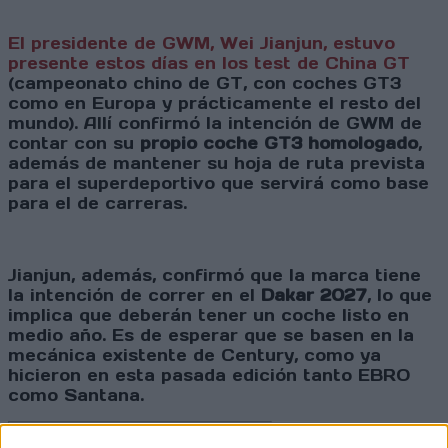
El presidente de GWM, Wei Jianjun, estuvo
presente estos días en los test de China GT
(campeonato chino de GT, con coches GT3
como en Europa y prácticamente el resto del
mundo). Allí confirmó la intención de GWM de
contar con su
propio coche GT3 homologado
,
además de mantener su hoja de ruta prevista
para el superdeportivo que servirá como base
para el de carreras.
Jianjun, además, confirmó que la marca tiene
la intención de correr en el
Dakar 2027
, lo que
implica que deberán tener un coche listo en
medio año. Es de esperar que se basen en la
mecánica existente de Century, como ya
hicieron en esta pasada edición tanto EBRO
como Santana.