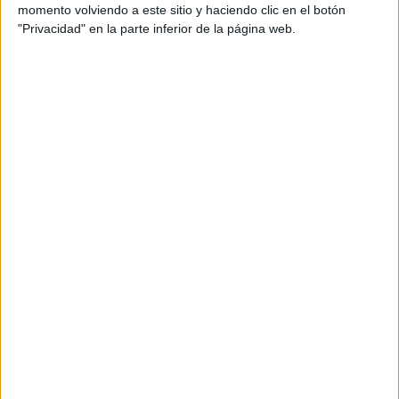
momento volviendo a este sitio y haciendo clic en el botón
Internacionales
"Privacidad" en la parte inferior de la página web.
Campeonatos Autonómicos
Históricos
Dakar
RallyCross
Circuitos
F1
Fórmula E
F2 / F3 / F4
Resistencia
Indycar
Otros
Producto
Producto
Web pensada para poder ofrecer diferentes
productos propios y ajenos para que los
aficionados los puedan adquirir