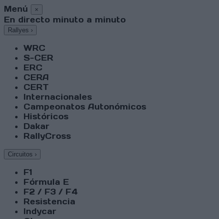
Menú
×
En directo minuto a minuto
Rallyes
›
WRC
S-CER
ERC
CERA
CERT
Internacionales
Campeonatos Autonómicos
Históricos
Dakar
RallyCross
Circuitos
›
F1
Fórmula E
F2 / F3 / F4
Resistencia
Indycar