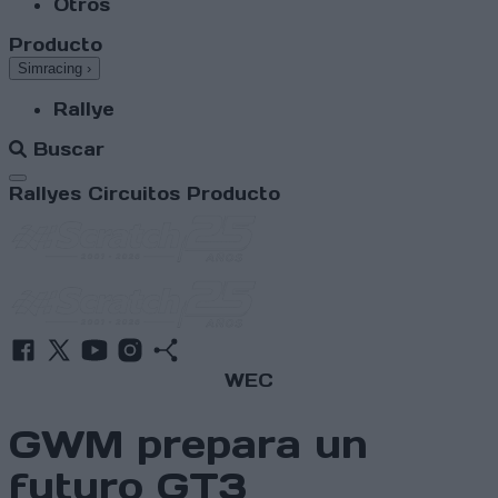
Otros
Producto
Simracing
›
Rallye
Buscar
Abrir menú
Rallyes
Circuitos
Producto
WEC
GWM prepara un
futuro GT3