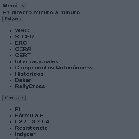
Menú
×
En directo minuto a minuto
Rallyes
›
WRC
S-CER
ERC
CERA
CERT
Internacionales
Campeonatos Autonómicos
Históricos
Dakar
RallyCross
Circuitos
›
F1
Fórmula E
F2 / F3 / F4
Resistencia
Indycar