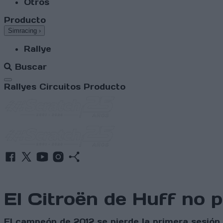
Otros
Producto
Simracing
›
Rallye
Buscar
Abrir menú
Rallyes
Circuitos
Producto
El Citroën de Huff no 
El campeón de 2012 se pierde la primera sesión