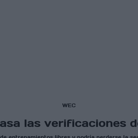
WEC
pasa las verificaciones
 de entrenamientos libres y podría perderse la s