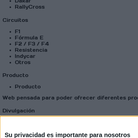
Dakar
RallyCross
Circuitos
F1
Fórmula E
F2 / F3 / F4
Resistencia
Indycar
Otros
Producto
Producto
Web pensada para poder ofrecer diferentes prod
Divulgación
Dossier
Webs
Comunicados
Su privacidad es importante para nosotros