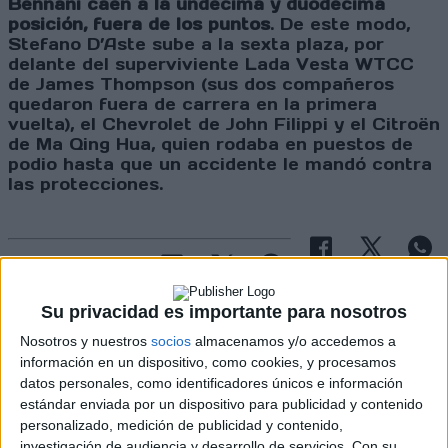
Bennani caen a la undécima y duodécima
posición, fuera de los puntos
. De este modo,
Stefano D’Aste sube a la sexta plaza, por
delante del superviviente Lada Vesta WTCC
de James Thompson (sus dos compañeros
quedaron fuera de carrera en la primera
vuelta), el Chevrolet de John Filippi y el Citroën
de Ma Qing Hua, quien rodaba en puestos de
podio hasta que un accidente le mandó contra
las protecciones.
Cargando
nueva noticia
Su privacidad es importante para nosotros
No hay más noticias en esta categoría.
Nosotros y nuestros
socios
almacenamos y/o accedemos a
información en un dispositivo, como cookies, y procesamos
datos personales, como identificadores únicos e información
estándar enviada por un dispositivo para publicidad y contenido
personalizado, medición de publicidad y contenido,
investigación de audiencia y desarrollo de servicios.
Con su