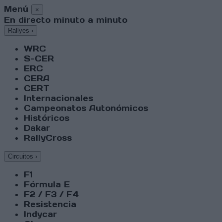
Menú
×
En directo minuto a minuto
Rallyes
›
WRC
S-CER
ERC
CERA
CERT
Internacionales
Campeonatos Autonómicos
Históricos
Dakar
RallyCross
Circuitos
›
F1
Fórmula E
F2 / F3 / F4
Resistencia
Indycar