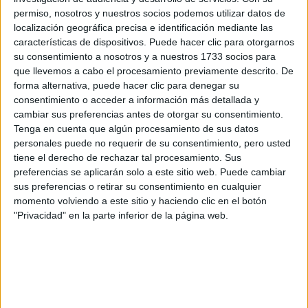
permiso, nosotros y nuestros socios podemos utilizar datos de
localización geográfica precisa e identificación mediante las
características de dispositivos. Puede hacer clic para otorgarnos
Rallyes
su consentimiento a nosotros y a nuestros 1733 socios para
que llevemos a cabo el procesamiento previamente descrito. De
WRC
forma alternativa, puede hacer clic para denegar su
S-CER
consentimiento o acceder a información más detallada y
ERC
cambiar sus preferencias antes de otorgar su consentimiento.
CERA
Tenga en cuenta que algún procesamiento de sus datos
CERT
personales puede no requerir de su consentimiento, pero usted
Internacionales
tiene el derecho de rechazar tal procesamiento. Sus
Campeonatos Autonómicos
preferencias se aplicarán solo a este sitio web. Puede cambiar
Históricos
sus preferencias o retirar su consentimiento en cualquier
Dakar
momento volviendo a este sitio y haciendo clic en el botón
RallyCross
"Privacidad" en la parte inferior de la página web.
Circuitos
F1
Fórmula E
F2 / F3 / F4
Resistencia