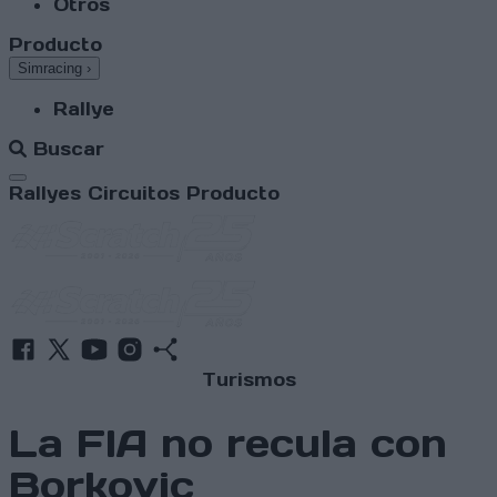
Otros
Producto
Simracing
›
Rallye
Buscar
Abrir menú
Rallyes
Circuitos
Producto
Turismos
La FIA no recula con
Borkovic