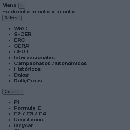
Menú
×
En directo minuto a minuto
Rallyes
›
WRC
S-CER
ERC
CERA
CERT
Internacionales
Campeonatos Autonómicos
Históricos
Dakar
RallyCross
Circuitos
›
F1
Fórmula E
F2 / F3 / F4
Resistencia
Indycar