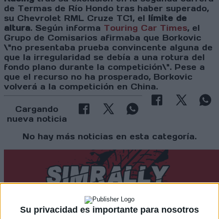
de Termas de Río Hondo tras haber superado,
su Chevrolet RML Cruze TC1, el
límite de
altura
. Según informa
Touring Car Times
, el
Grupo de Comisarios afirmaba que Borkovic
\"no presentaba prueba convincente alguna de
que la irregularidad se debía a una rotura del
fondo plano durante la competición\". Pese a
que el recurso no ha prosperado, Borkovic
volverá a la competición en China.
Cargando
nueva noticia
No hay más noticias en esta categoría.
Su privacidad es importante para nosotros