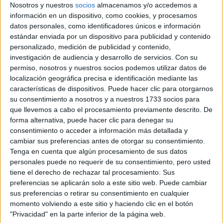
Nosotros y nuestros
socios
almacenamos y/o accedemos a
información en un dispositivo, como cookies, y procesamos
Rallyes
datos personales, como identificadores únicos e información
estándar enviada por un dispositivo para publicidad y contenido
WRC
personalizado, medición de publicidad y contenido,
S-CER
investigación de audiencia y desarrollo de servicios.
Con su
ERC
CERA
permiso, nosotros y nuestros socios podemos utilizar datos de
CERT
localización geográfica precisa e identificación mediante las
Internacionales
características de dispositivos. Puede hacer clic para otorgarnos
Campeonatos Autonómicos
su consentimiento a nosotros y a nuestros 1733 socios para
Históricos
que llevemos a cabo el procesamiento previamente descrito. De
Dakar
forma alternativa, puede hacer clic para denegar su
RallyCross
consentimiento o acceder a información más detallada y
cambiar sus preferencias antes de otorgar su consentimiento.
Circuitos
Tenga en cuenta que algún procesamiento de sus datos
personales puede no requerir de su consentimiento, pero usted
F1
tiene el derecho de rechazar tal procesamiento. Sus
Fórmula E
preferencias se aplicarán solo a este sitio web. Puede cambiar
F2 / F3 / F4
sus preferencias o retirar su consentimiento en cualquier
Resistencia
momento volviendo a este sitio y haciendo clic en el botón
Indycar
"Privacidad" en la parte inferior de la página web.
Otros