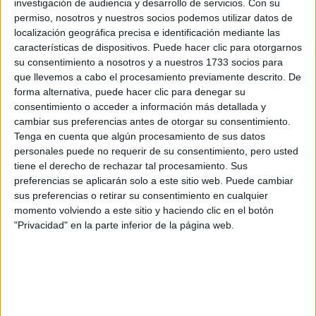
investigación de audiencia y desarrollo de servicios.
Con su
Internacionales
permiso, nosotros y nuestros socios podemos utilizar datos de
Campeonatos Autonómicos
localización geográfica precisa e identificación mediante las
Históricos
características de dispositivos. Puede hacer clic para otorgarnos
Dakar
su consentimiento a nosotros y a nuestros 1733 socios para
RallyCross
que llevemos a cabo el procesamiento previamente descrito. De
forma alternativa, puede hacer clic para denegar su
Circuitos
consentimiento o acceder a información más detallada y
F1
cambiar sus preferencias antes de otorgar su consentimiento.
Fórmula E
Tenga en cuenta que algún procesamiento de sus datos
F2 / F3 / F4
personales puede no requerir de su consentimiento, pero usted
Resistencia
tiene el derecho de rechazar tal procesamiento. Sus
Indycar
preferencias se aplicarán solo a este sitio web. Puede cambiar
Otros
sus preferencias o retirar su consentimiento en cualquier
momento volviendo a este sitio y haciendo clic en el botón
Producto
"Privacidad" en la parte inferior de la página web.
Producto
Web pensada para poder ofrecer diferentes
productos propios y ajenos para que los
aficionados los puedan adquirir