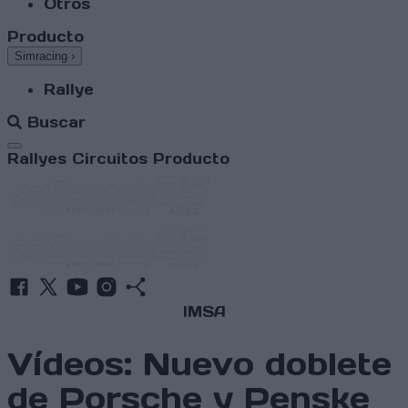
Otros
Producto
Simracing
›
Rallye
Buscar
Abrir menú
Rallyes
Circuitos
Producto
IMSA
Vídeos: Nuevo doblete
de Porsche y Penske