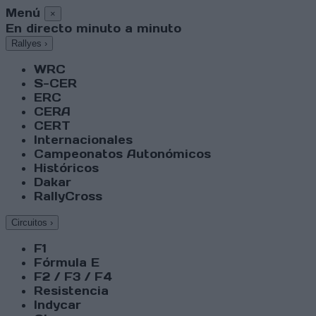
Menú
×
En directo minuto a minuto
Rallyes
›
WRC
S-CER
ERC
CERA
CERT
Internacionales
Campeonatos Autonómicos
Históricos
Dakar
RallyCross
Circuitos
›
F1
Fórmula E
F2 / F3 / F4
Resistencia
Indycar