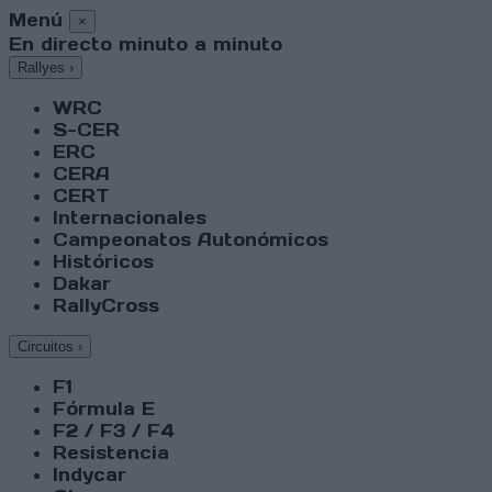
Menú
×
En directo minuto a minuto
Rallyes
›
WRC
S-CER
ERC
CERA
CERT
Internacionales
Campeonatos Autonómicos
Históricos
Dakar
RallyCross
Circuitos
›
F1
Fórmula E
F2 / F3 / F4
Resistencia
Indycar