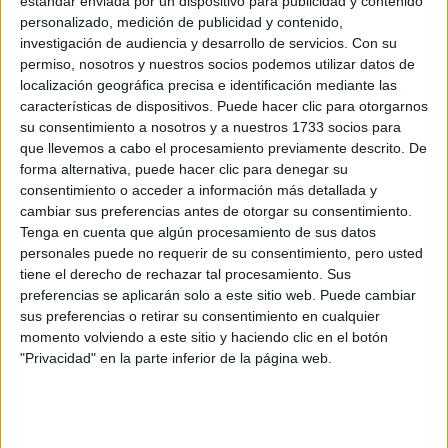
estándar enviada por un dispositivo para publicidad y contenido
ERC
personalizado, medición de publicidad y contenido,
CERA
investigación de audiencia y desarrollo de servicios.
Con su
CERT
permiso, nosotros y nuestros socios podemos utilizar datos de
Internacionales
localización geográfica precisa e identificación mediante las
Campeonatos Autonómicos
características de dispositivos. Puede hacer clic para otorgarnos
Históricos
su consentimiento a nosotros y a nuestros 1733 socios para
Dakar
que llevemos a cabo el procesamiento previamente descrito. De
RallyCross
forma alternativa, puede hacer clic para denegar su
consentimiento o acceder a información más detallada y
Circuitos
cambiar sus preferencias antes de otorgar su consentimiento.
F1
Tenga en cuenta que algún procesamiento de sus datos
Fórmula E
personales puede no requerir de su consentimiento, pero usted
F2 / F3 / F4
tiene el derecho de rechazar tal procesamiento. Sus
Resistencia
preferencias se aplicarán solo a este sitio web. Puede cambiar
Indycar
sus preferencias o retirar su consentimiento en cualquier
Otros
momento volviendo a este sitio y haciendo clic en el botón
"Privacidad" en la parte inferior de la página web.
Producto
Producto
Web pensada para poder ofrecer diferentes