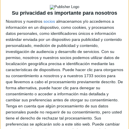
completaba una vez más la totalidad de los
tramos en otro rallye totalmente nuevo para
Su privacidad es importante para nosotros
él, demostrando una excelente capacidad de
adaptación a la disciplina de los rallyes esta
Nosotros y nuestros
socios
almacenamos y/o accedemos a
temporada y finalizando una vez más dentro
información en un dispositivo, como cookies, y procesamos
del top ten.
datos personales, como identificadores únicos e información
estándar enviada por un dispositivo para publicidad y contenido
personalizado, medición de publicidad y contenido,
investigación de audiencia y desarrollo de servicios.
Con su
Una leve salida apeó al Kia Pro Cee’d GT N3 de
permiso, nosotros y nuestros socios podemos utilizar datos de
la lucha entre los N3
localización geográfica precisa e identificación mediante las
Por último, el Kia Pro Cee’d GT de Numar
características de dispositivos. Puede hacer clic para otorgarnos
Motor-Asturconsa, vehículo construido y
su consentimiento a nosotros y a nuestros 1733 socios para
mantenido por RaceSeven, estuvo también
que llevemos a cabo el procesamiento previamente descrito. De
presente en Llanes de la mano de
Óscar
forma alternativa, puede hacer clic para denegar su
Sarabia
y
Luis Alberto Dertiano
. Sin embargo,
consentimiento o acceder a información más detallada y
la progresión del compacto de la firma
cambiar sus preferencias antes de otorgar su consentimiento.
coreana se vio truncada de forma inesperada
Tenga en cuenta que algún procesamiento de sus datos
tras una leve salida de pista en el segundo
personales puede no requerir de su consentimiento, pero usted
paso por Nueva-Labra.
tiene el derecho de rechazar tal procesamiento. Sus
preferencias se aplicarán solo a este sitio web. Puede cambiar