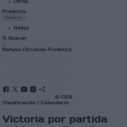
Otros
Producto
Simracing
›
Rallye
Buscar
Abrir menú
Rallyes
Circuitos
Producto
S-CER
Clasificación
|
Calendario
Victoria por partida