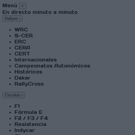
Menú
×
En directo minuto a minuto
Rallyes
›
WRC
S-CER
ERC
CERA
CERT
Internacionales
Campeonatos Autonómicos
Históricos
Dakar
RallyCross
Circuitos
›
F1
Fórmula E
F2 / F3 / F4
Resistencia
Indycar