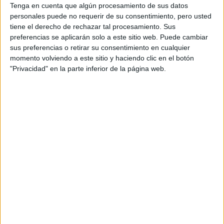
Tenga en cuenta que algún procesamiento de sus datos
Dakar
personales puede no requerir de su consentimiento, pero usted
RallyCross
tiene el derecho de rechazar tal procesamiento. Sus
preferencias se aplicarán solo a este sitio web. Puede cambiar
Circuitos
sus preferencias o retirar su consentimiento en cualquier
momento volviendo a este sitio y haciendo clic en el botón
F1
Fórmula E
"Privacidad" en la parte inferior de la página web.
F2 / F3 / F4
Resistencia
Indycar
Otros
Producto
Producto
Web pensada para poder ofrecer diferentes
productos propios y ajenos para que los
aficionados los puedan adquirir
Divulgación