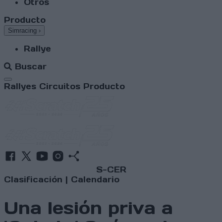
Otros
Producto
Simracing
›
Rallye
Buscar
Abrir menú
Rallyes
Circuitos
Producto
S-CER
Clasificación
|
Calendario
Una lesión priva a