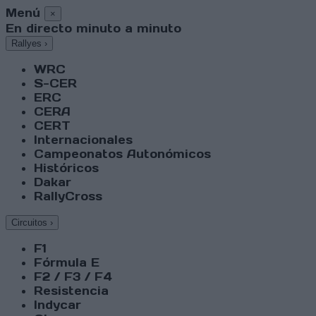
Menú
×
En directo minuto a minuto
Rallyes
›
WRC
S-CER
ERC
CERA
CERT
Internacionales
Campeonatos Autonómicos
Históricos
Dakar
RallyCross
Circuitos
›
F1
Fórmula E
F2 / F3 / F4
Resistencia
Indycar