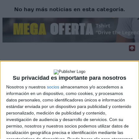
No hay más noticias en esta categoría.
Rallyes
WRC
Su privacidad es importante para nosotros
S-CER
Nosotros y nuestros
socios
almacenamos y/o accedemos a
ERC
información en un dispositivo, como cookies, y procesamos
CERA
CERT
datos personales, como identificadores únicos e información
Internacionales
estándar enviada por un dispositivo para publicidad y contenido
Campeonatos Autonómicos
personalizado, medición de publicidad y contenido,
Históricos
investigación de audiencia y desarrollo de servicios.
Con su
Dakar
permiso, nosotros y nuestros socios podemos utilizar datos de
RallyCross
localización geográfica precisa e identificación mediante las