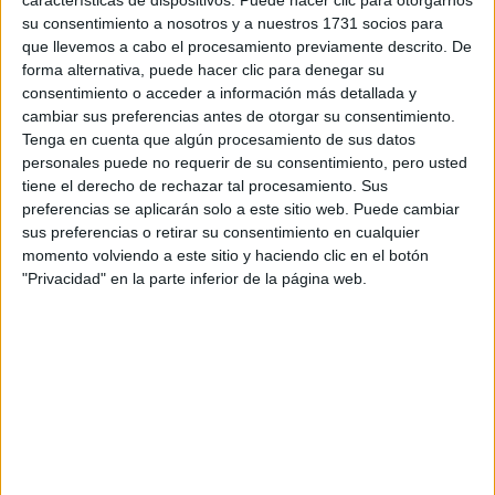
características de dispositivos. Puede hacer clic para otorgarnos
Circuitos
su consentimiento a nosotros y a nuestros 1731 socios para
que llevemos a cabo el procesamiento previamente descrito. De
F1
forma alternativa, puede hacer clic para denegar su
Fórmula E
consentimiento o acceder a información más detallada y
F2 / F3 / F4
cambiar sus preferencias antes de otorgar su consentimiento.
Resistencia
Tenga en cuenta que algún procesamiento de sus datos
Indycar
personales puede no requerir de su consentimiento, pero usted
Otros
tiene el derecho de rechazar tal procesamiento. Sus
preferencias se aplicarán solo a este sitio web. Puede cambiar
Producto
sus preferencias o retirar su consentimiento en cualquier
momento volviendo a este sitio y haciendo clic en el botón
Producto
"Privacidad" en la parte inferior de la página web.
Web pensada para poder ofrecer diferentes
productos propios y ajenos para que los
aficionados los puedan adquirir
Divulgación
Dossier
Webs
Comunicados