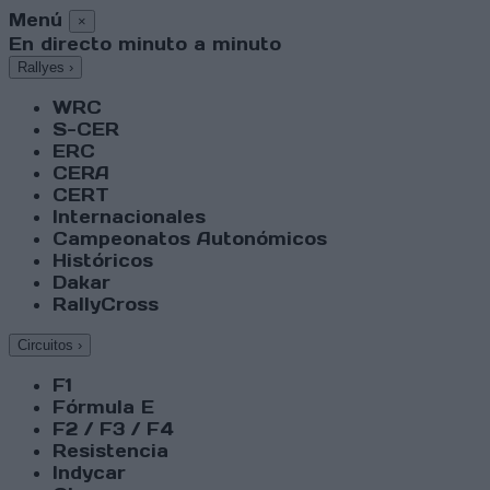
Menú
×
En directo minuto a minuto
Rallyes
›
WRC
S-CER
ERC
CERA
CERT
Internacionales
Campeonatos Autonómicos
Históricos
Dakar
RallyCross
Circuitos
›
F1
Fórmula E
F2 / F3 / F4
Resistencia
Indycar