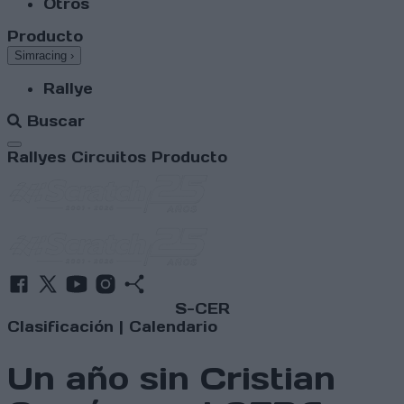
Otros
Producto
Simracing
›
Rallye
Buscar
Abrir menú
Rallyes
Circuitos
Producto
S-CER
Clasificación
|
Calendario
Un año sin Cristian