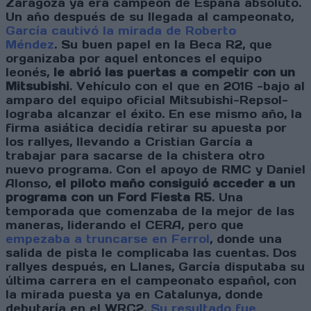
Zaragoza ya era campeón de España absoluto.
Un año después de su llegada al campeonato,
García cautivó la mirada de Roberto
Méndez
. Su buen papel en la Beca R2, que
organizaba por aquel entonces el equipo
leonés,
le abrió las puertas a competir con un
Mitsubishi
. Vehículo con el que en 2016 -bajo al
amparo del equipo oficial Mitsubishi-Repsol-
lograba alcanzar el éxito. En ese mismo año, la
firma asiática decidía retirar su apuesta por
los rallyes, llevando a Cristian García a
trabajar para sacarse de la chistera otro
nuevo programa. Con el apoyo de RMC y Daniel
Alonso,
el piloto maño consiguió acceder a un
programa con un Ford Fiesta R5
. Una
temporada que comenzaba de la mejor de las
maneras, liderando el CERA, pero que
empezaba a truncarse en Ferrol
, donde una
salida de pista le complicaba las cuentas. Dos
rallyes después, en Llanes, García disputaba su
última carrera en el campeonato español, con
la mirada puesta ya en Catalunya, donde
debutaría en el WRC2.
Su resultado fue