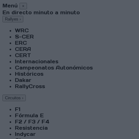
Menú
×
En directo minuto a minuto
Rallyes
›
WRC
S-CER
ERC
CERA
CERT
Internacionales
Campeonatos Autonómicos
Históricos
Dakar
RallyCross
Circuitos
›
F1
Fórmula E
F2 / F3 / F4
Resistencia
Indycar