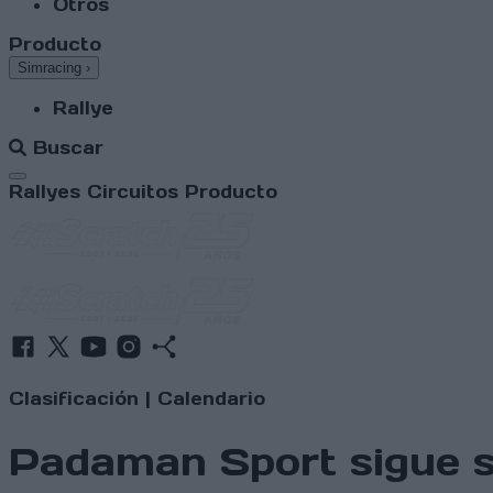
Otros
Producto
Simracing
›
Rallye
Buscar
Abrir menú
Rallyes
Circuitos
Producto
Clasificación
|
Calendario
Padaman Sport sigue s