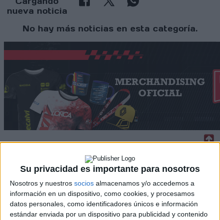
Cargando
nueva noticia
No hay más noticias en esta categoría.
Rallyes
Su privacidad es importante para nosotros
WRC
Nosotros y nuestros
socios
almacenamos y/o accedemos a
S-CER
información en un dispositivo, como cookies, y procesamos
ERC
datos personales, como identificadores únicos e información
CERA
estándar enviada por un dispositivo para publicidad y contenido