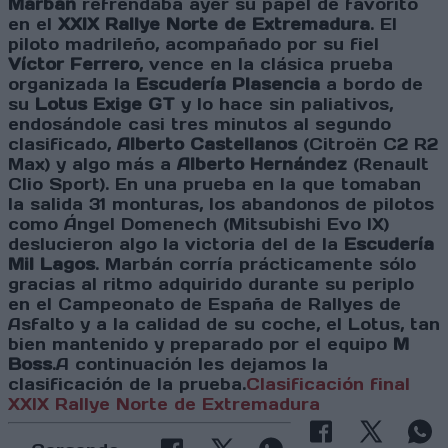
Marbán
refrendaba ayer su papel de favorito
en el
XXIX Rallye Norte de Extremadura
. El
piloto madrileño, acompañado por su fiel
Víctor Ferrero
, vence en la clásica prueba
organizada la
Escudería Plasencia
a bordo de
su
Lotus Exige GT
y lo hace sin paliativos,
endosándole casi tres minutos al segundo
clasificado,
Alberto Castellanos
(Citroën C2 R2
Max) y algo más a
Alberto Hernández
(Renault
Clio Sport). En una prueba en la que tomaban
la salida 31 monturas, los abandonos de pilotos
como Ángel Domenech (Mitsubishi Evo IX)
deslucieron algo la victoria del de la
Escudería
Mil Lagos
. Marbán corría prácticamente sólo
gracias al ritmo adquirido durante su periplo
en el Campeonato de España de Rallyes de
Asfalto y a la calidad de su coche, el Lotus, tan
bien mantenido y preparado por el equipo
M
Boss
.A continuación les dejamos la
clasificación de la prueba.
Clasificación final
XXIX Rallye Norte de Extremadura