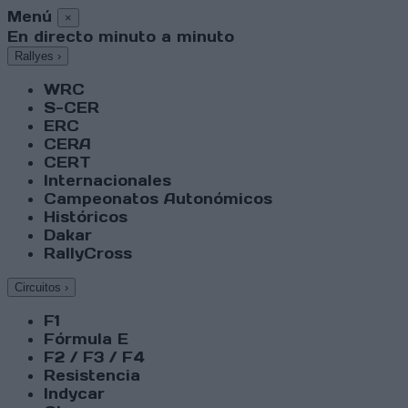
Menú
×
En directo minuto a minuto
Rallyes
›
WRC
S-CER
ERC
CERA
CERT
Internacionales
Campeonatos Autonómicos
Históricos
Dakar
RallyCross
Circuitos
›
F1
Fórmula E
F2 / F3 / F4
Resistencia
Indycar