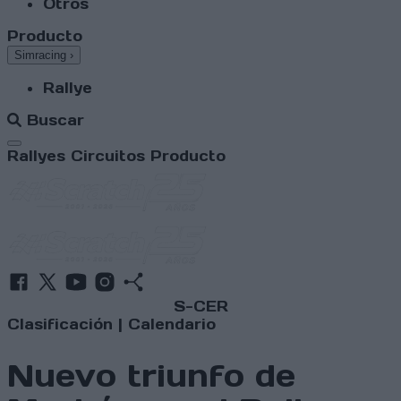
Otros
Producto
Simracing
›
Rallye
Buscar
Abrir menú
Rallyes
Circuitos
Producto
S-CER
Clasificación
|
Calendario
Nuevo triunfo de