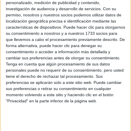
CERT
personalizado, medición de publicidad y contenido,
Internacionales
investigación de audiencia y desarrollo de servicios.
Con su
Campeonatos Autonómicos
permiso, nosotros y nuestros socios podemos utilizar datos de
Históricos
localización geográfica precisa e identificación mediante las
Dakar
características de dispositivos. Puede hacer clic para otorgarnos
RallyCross
su consentimiento a nosotros y a nuestros 1733 socios para
que llevemos a cabo el procesamiento previamente descrito. De
Circuitos
forma alternativa, puede hacer clic para denegar su
consentimiento o acceder a información más detallada y
F1
cambiar sus preferencias antes de otorgar su consentimiento.
Fórmula E
Tenga en cuenta que algún procesamiento de sus datos
F2 / F3 / F4
personales puede no requerir de su consentimiento, pero usted
Resistencia
tiene el derecho de rechazar tal procesamiento. Sus
Indycar
Otros
preferencias se aplicarán solo a este sitio web. Puede cambiar
sus preferencias o retirar su consentimiento en cualquier
Producto
momento volviendo a este sitio y haciendo clic en el botón
"Privacidad" en la parte inferior de la página web.
Producto
Web pensada para poder ofrecer diferentes
productos propios y ajenos para que los
aficionados los puedan adquirir