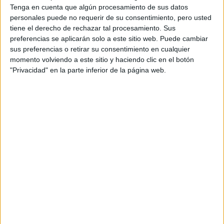
Tenga en cuenta que algún procesamiento de sus datos
personales puede no requerir de su consentimiento, pero usted
Producto
tiene el derecho de rechazar tal procesamiento. Sus
Producto
preferencias se aplicarán solo a este sitio web. Puede cambiar
sus preferencias o retirar su consentimiento en cualquier
Web pensada para poder ofrecer diferentes
momento volviendo a este sitio y haciendo clic en el botón
productos propios y ajenos para que los
"Privacidad" en la parte inferior de la página web.
aficionados los puedan adquirir
Divulgación
Dossier
Webs
Comunicados
Fotografía
Vídeos (on boards)
Redes Sociales
2026 Revista Scratch |
Contacto
|
Aviso legal
y política de privacidad