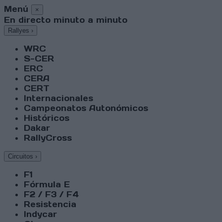
Menú
×
En directo minuto a minuto
Rallyes
›
WRC
S-CER
ERC
CERA
CERT
Internacionales
Campeonatos Autonómicos
Históricos
Dakar
RallyCross
Circuitos
›
F1
Fórmula E
F2 / F3 / F4
Resistencia
Indycar