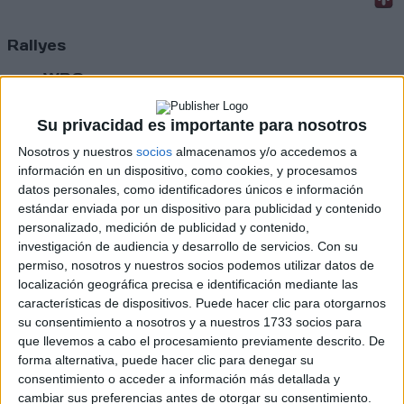
Rallyes
WRC
S-CER
ERC
Su privacidad es importante para nosotros
CERA
CERT
Nosotros y nuestros
socios
almacenamos y/o accedemos a
Internacionales
información en un dispositivo, como cookies, y procesamos
Campeonatos Autonómicos
datos personales, como identificadores únicos e información
Históricos
estándar enviada por un dispositivo para publicidad y contenido
Dakar
personalizado, medición de publicidad y contenido,
RallyCross
investigación de audiencia y desarrollo de servicios.
Con su
permiso, nosotros y nuestros socios podemos utilizar datos de
Circuitos
localización geográfica precisa e identificación mediante las
características de dispositivos. Puede hacer clic para otorgarnos
F1
su consentimiento a nosotros y a nuestros 1733 socios para
Fórmula E
que llevemos a cabo el procesamiento previamente descrito. De
F2 / F3 / F4
forma alternativa, puede hacer clic para denegar su
Resistencia
consentimiento o acceder a información más detallada y
Indycar
cambiar sus preferencias antes de otorgar su consentimiento.
Otros