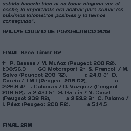
sabido hacerlo bien al no tocar ninguna vez el
coche, lo importante era acabar para sumar los
máximos kilómetros posibles y lo hemos
conseguido”.
RALLYE CIUDAD DE POZOBLANCO 2019
FINAL Beca Júnior R2
1º P. Bassas / M. Muñoz (Peugeot 208 R2),
1:08:56.9 GC Motorsport 2º S. Francolí / M.
Salvo (Peugeot 208 R2), a 24.8 3º D.
García / J.M.l (Peugeot 208 R2), a
2:26.9 4º I. Gabeiras / D. Vázquez (Peugeot
208 R2), a 2:43.1 5º S. García / N. Casal
(Peugeot 208 R2), a 2:53.2 6º O. Palomo /
I. Páez (Peugeot 208 R2), a 5:14.5
FINAL 2RM