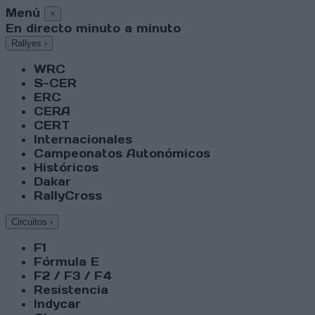
Menú
×
En directo minuto a minuto
Rallyes
›
WRC
S-CER
ERC
CERA
CERT
Internacionales
Campeonatos Autonómicos
Históricos
Dakar
RallyCross
Circuitos
›
F1
Fórmula E
F2 / F3 / F4
Resistencia
Indycar