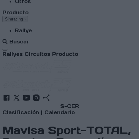
Otros
Producto
Simracing
›
Rallye
Buscar
Abrir menú
Rallyes
Circuitos
Producto
S-CER
Clasificación
|
Calendario
Mavisa Sport-TOTAL,