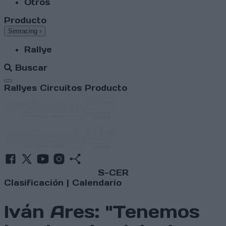
Otros
Producto
Simracing
›
Rallye
Buscar
Abrir menú
Rallyes
Circuitos
Producto
S-CER
Clasificación
|
Calendario
Iván Ares: "Tenemos