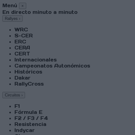
Menú
×
En directo minuto a minuto
Rallyes
›
WRC
S-CER
ERC
CERA
CERT
Internacionales
Campeonatos Autonómicos
Históricos
Dakar
RallyCross
Circuitos
›
F1
Fórmula E
F2 / F3 / F4
Resistencia
Indycar