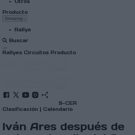
Otros
Producto
Simracing
›
Rallye
Buscar
Abrir menú
Rallyes
Circuitos
Producto
S-CER
Clasificación
|
Calendario
Iván Ares después de