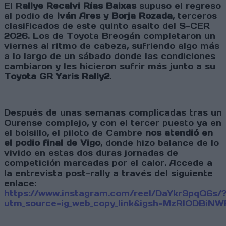
El R
allye Recalvi Rías Baixas
supuso el regreso
al podio de
Iván Ares y Borja Rozada
, terceros
clasificados de este quinto asalto del S-CER
2026. Los de Toyota Breogán completaron un
viernes al ritmo de cabeza, sufriendo algo más
a lo largo de un sábado donde las condiciones
cambiaron y les hicieron sufrir más junto a su
Toyota GR Yaris Rally2
.
Después de unas semanas complicadas tras un
Ourense complejo, y con el tercer puesto ya en
el bolsillo, el piloto de Cambre
nos atendió en
el podio final de Vigo
, donde hizo balance de lo
vivido en estas dos duras jornadas de
competición marcadas por el calor. Accede a
la entrevista post-rally a través del siguiente
enlace:
https://www.instagram.com/reel/DaYkr9pqQ6s/
utm_source=ig_web_copy_link&igsh=MzRlODBiNW