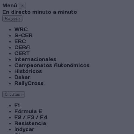
Menú
×
En directo minuto a minuto
Rallyes
›
WRC
S-CER
ERC
CERA
CERT
Internacionales
Campeonatos Autonómicos
Históricos
Dakar
RallyCross
Circuitos
›
F1
Fórmula E
F2 / F3 / F4
Resistencia
Indycar