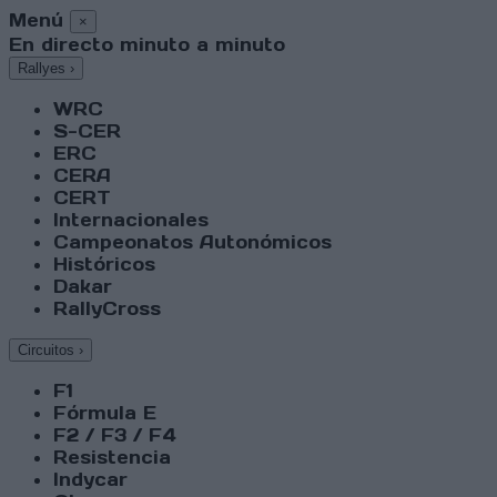
Menú
×
En directo minuto a minuto
Rallyes
›
WRC
S-CER
ERC
CERA
CERT
Internacionales
Campeonatos Autonómicos
Históricos
Dakar
RallyCross
Circuitos
›
F1
Fórmula E
F2 / F3 / F4
Resistencia
Indycar