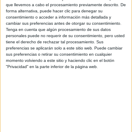
CERT
que llevemos a cabo el procesamiento previamente descrito. De
Internacionales
forma alternativa, puede hacer clic para denegar su
Campeonatos Autonómicos
consentimiento o acceder a información más detallada y
Históricos
cambiar sus preferencias antes de otorgar su consentimiento.
Dakar
Tenga en cuenta que algún procesamiento de sus datos
RallyCross
personales puede no requerir de su consentimiento, pero usted
tiene el derecho de rechazar tal procesamiento. Sus
Circuitos
preferencias se aplicarán solo a este sitio web. Puede cambiar
sus preferencias o retirar su consentimiento en cualquier
F1
momento volviendo a este sitio y haciendo clic en el botón
Fórmula E
"Privacidad" en la parte inferior de la página web.
F2 / F3 / F4
Resistencia
Indycar
Otros
Producto
Producto
Web pensada para poder ofrecer diferentes
productos propios y ajenos para que los
aficionados los puedan adquirir