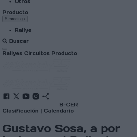
Otros
Producto
Simracing
›
Rallye
Buscar
Abrir menú
Rallyes
Circuitos
Producto
S-CER
Clasificación
|
Calendario
Gustavo Sosa, a por